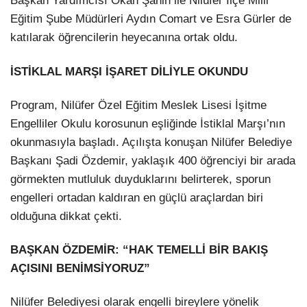
Başkan Yardımcısı Okan Şahin ile Nilüfer İlçe Milli
Eğitim Şube Müdürleri Aydın Comart ve Esra Gürler de
katılarak öğrencilerin heyecanına ortak oldu.
İSTİKLAL MARŞI İŞARET DİLİYLE OKUNDU
Program, Nilüfer Özel Eğitim Meslek Lisesi İşitme
Engelliler Okulu korosunun eşliğinde İstiklal Marşı’nın
okunmasıyla başladı. Açılışta konuşan Nilüfer Belediye
Başkanı Şadi Özdemir, yaklaşık 400 öğrenciyi bir arada
görmekten mutluluk duyduklarını belirterek, sporun
engelleri ortadan kaldıran en güçlü araçlardan biri
olduğuna dikkat çekti.
BAŞKAN ÖZDEMİR: “HAK TEMELLİ BİR BAKIŞ
AÇISINI BENİMSİYORUZ”
Nilüfer Belediyesi olarak engelli bireylere yönelik