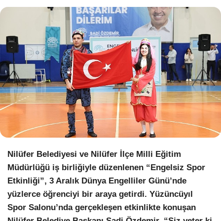
WhatsApp İhbar Hattı
Facebook
Instagram
Nilüfer Belediyesi ve Nilüfer İlçe Milli Eğitim
Youtube
Müdürlüğü iş birliğiyle düzenlenen “Engelsiz Spor
Etkinliği”, 3 Aralık Dünya Engelliler Günü’nde
Pinterest
yüzlerce öğrenciyi bir araya getirdi. Yüzüncüyıl
Spor Salonu’nda gerçekleşen etkinlikte konuşan
Dribbble
Nilüfer Belediye Başkanı Şadi Özdemir, “Siz yeter ki