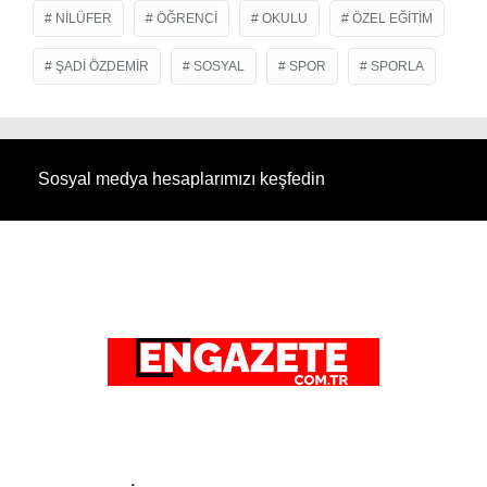
NILÜFER
ÖĞRENCI
OKULU
ÖZEL EĞITIM
ŞADI ÖZDEMIR
SOSYAL
SPOR
SPORLA
Sosyal medya hesaplarımızı keşfedin