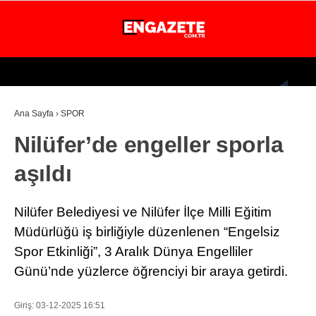
26.3
°
İSTANBUL
Ana Sayfa
›
SPOR
GÜNDEM
Nilüfer’de engeller sporla
EKONOMİ
aşıldı
DÜNYA
MAGAZİN
Nilüfer Belediyesi ve Nilüfer İlçe Milli Eğitim
SPOR
Müdürlüğü iş birliğiyle düzenlenen “Engelsiz
Spor Etkinliği”, 3 Aralık Dünya Engelliler
SAĞLIK
Günü’nde yüzlerce öğrenciyi bir araya getirdi.
TEKNOLOJİ
Giriş: 03-12-2025 16:51
EĞİTİM