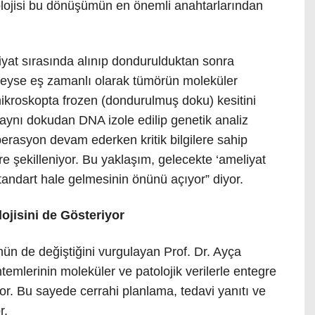
lojisi bu dönüşümün en önemli anahtarlarından
iyat sırasında alınıp dondurulduktan sonra
deyse eş zamanlı olarak tümörün moleküler
 mikroskopta frozen (dondurulmuş doku) kesitini
 aynı dokudan DNA izole edilip genetik analiz
operasyon devam ederken kritik bilgilere sahip
öre şekilleniyor. Bu yaklaşım, gelecekte ‘ameliyat
tandart hale gelmesinin önünü açıyor” diyor.
jisini de Gösteriyor
nün de değiştiğini vurgulayan Prof. Dr. Ayça
temlerinin moleküler ve patolojik verilerle entegre
tiyor. Bu sayede cerrahi planlama, tedavi yanıtı ve
r.