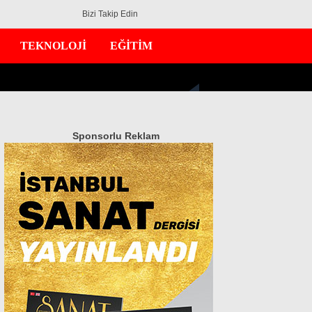
Bizi Takip Edin
TEKNOLOJİ
EĞİTİM
Sponsorlu Reklam
GÜNDEM
EKONOMİ
DÜNYA