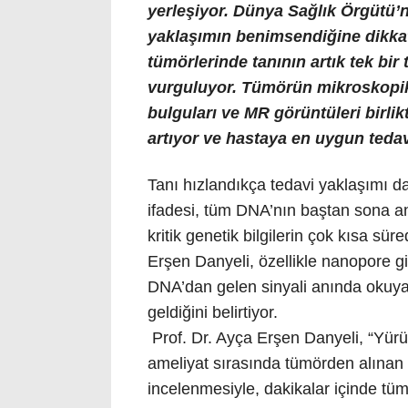
yerleşiyor. Dünya Sağlık Örgütü’
yaklaşımın benimsendiğine dikkat
tümörlerinde tanının artık tek bir
vurguluyor. Tümörün mikroskopik ö
bulguları ve MR görüntüleri birlik
artıyor ve hastaya en uygun tedavi
Tanı hızlandıkça tedavi yaklaşımı da
ifadesi, tüm DNA’nın baştan sona an
kritik genetik bilgilerin çok kısa sür
Erşen Danyeli, özellikle nanopore gi
DNA’dan gelen sinyali anında okuy
geldiğini belirtiyor.
Prof. Dr. Ayça Erşen Danyeli, “Yürü
ameliyat sırasında tümörden alınan
incelenmesiyle, dakikalar içinde tüm