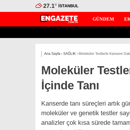
27.1
°
İSTANBUL
GÜNDEM
E
Ana Sayfa
›
SAĞLIK
›
Moleküler Testlerle Kansere Daki
Moleküler Testle
İçinde Tanı
Kanserde tanı süreçleri artık gün
moleküler ve genetik testler sa
analizler çok kısa sürede tamaml