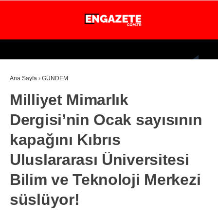
29.4
°
İSTANBUL
Ana Sayfa
›
GÜNDEM
GÜNDEM
Milliyet Mimarlık
EKONOMİ
Dergisi’nin Ocak sayısının
DÜNYA
kapağını Kıbrıs
MAGAZİN
Uluslararası Üniversitesi
SPOR
Bilim ve Teknoloji Merkezi
SAĞLIK
süslüyor!
TEKNOLOJİ
EĞİTİM