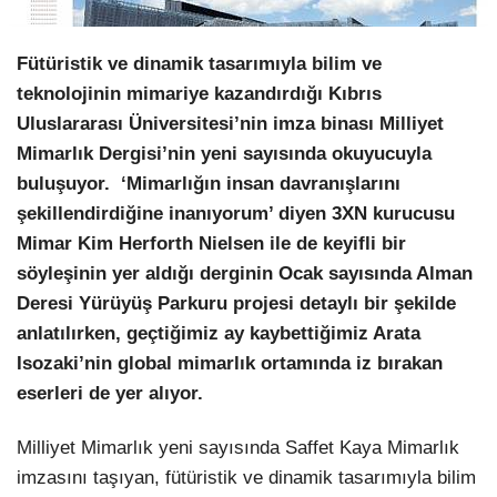
LinkedIn
Fütüristik ve dinamik tasarımıyla bilim ve
teknolojinin mimariye kazandırdığı Kıbrıs
Uluslararası Üniversitesi’nin imza binası Milliyet
Mimarlık Dergisi’nin yeni sayısında okuyucuyla
buluşuyor. ‘Mimarlığın insan davranışlarını
şekillendirdiğine inanıyorum’ diyen 3XN kurucusu
Mimar Kim Herforth Nielsen ile de keyifli bir
söyleşinin yer aldığı derginin Ocak sayısında Alman
Deresi Yürüyüş Parkuru projesi detaylı bir şekilde
anlatılırken, geçtiğimiz ay kaybettiğimiz Arata
Isozaki’nin global mimarlık ortamında iz bırakan
eserleri de yer alıyor.
Milliyet Mimarlık yeni sayısında Saffet Kaya Mimarlık
imzasını taşıyan, fütüristik ve dinamik tasarımıyla bilim