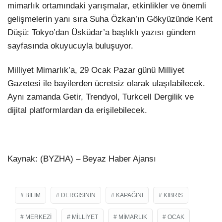
mimarlık ortamındaki yarışmalar, etkinlikler ve önemli
gelişmelerin yanı sıra Suha Özkan’ın Gökyüzünde Kent
Düşü: Tokyo’dan Üsküdar’a başlıklı yazısı gündem
sayfasında okuyucuyla buluşuyor.
Milliyet Mimarlık’a, 29 Ocak Pazar günü Milliyet
Gazetesi ile bayilerden ücretsiz olarak ulaşılabilecek.
Aynı zamanda Getir, Trendyol, Turkcell Dergilik ve
dijital platformlardan da erişilebilecek.
Kaynak: (BYZHA) – Beyaz Haber Ajansı
BILIM
DERGISININ
KAPAĞINI
KIBRIS
MERKEZI
MILLIYET
MIMARLIK
OCAK