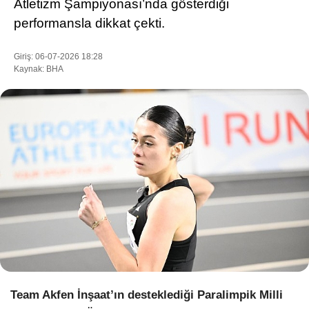
Atletizm Şampiyonası’nda gösterdiği
performansla dikkat çekti.
WhatsApp İhbar Hattı
Giriş: 06-07-2026 18:28
Kaynak: BHA
Facebook
Instagram
Youtube
Pinterest
Team Akfen İnşaat’ın desteklediği Paralimpik Milli
Dribbble