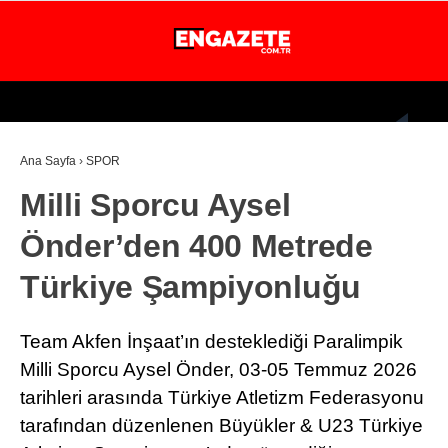
26.3
°
İSTANBUL
Ana Sayfa
›
SPOR
GÜNDEM
Milli Sporcu Aysel
EKONOMİ
Önder’den 400 Metrede
DÜNYA
Türkiye Şampiyonluğu
MAGAZİN
SPOR
Team Akfen İnşaat’ın desteklediği Paralimpik
SAĞLIK
Milli Sporcu Aysel Önder, 03-05 Temmuz 2026
tarihleri arasında Türkiye Atletizm Federasyonu
TEKNOLOJİ
tarafından düzenlenen Büyükler & U23 Türkiye
EĞİTİM