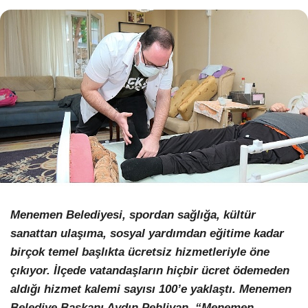
WhatsApp İhbar Hattı
Facebook
Instagram
Menemen Belediyesi, spordan sağlığa, kültür
Youtube
sanattan ulaşıma, sosyal yardımdan eğitime kadar
birçok temel başlıkta ücretsiz hizmetleriyle öne
Pinterest
çıkıyor. İlçede vatandaşların hiçbir ücret ödemeden
aldığı hizmet kalemi sayısı 100’e yaklaştı. Menemen
Dribbble
Belediye Başkanı Aydın Pehlivan, “Menemen