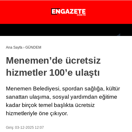
27.1
°
İSTANBUL
Ana Sayfa
›
GÜNDEM
GÜNDEM
Menemen’de ücretsiz
EKONOMİ
hizmetler 100’e ulaştı
DÜNYA
MAGAZİN
Menemen Belediyesi, spordan sağlığa, kültür
SPOR
sanattan ulaşıma, sosyal yardımdan eğitime
kadar birçok temel başlıkta ücretsiz
SAĞLIK
hizmetleriyle öne çıkıyor.
TEKNOLOJİ
Giriş: 03-12-2025 12:07
EĞİTİM