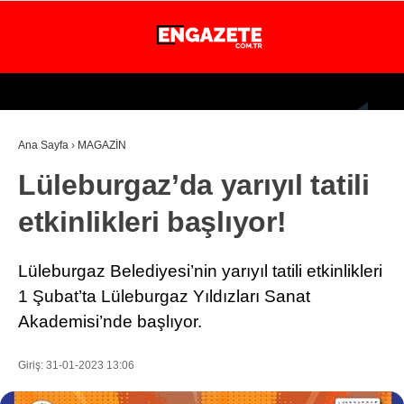
26.2
°
İSTANBUL
Ana Sayfa
›
MAGAZİN
GÜNDEM
Lüleburgaz’da yarıyıl tatili
EKONOMİ
etkinlikleri başlıyor!
DÜNYA
MAGAZİN
Lüleburgaz Belediyesi’nin yarıyıl tatili etkinlikleri
SPOR
1 Şubat’ta Lüleburgaz Yıldızları Sanat
Akademisi’nde başlıyor.
SAĞLIK
TEKNOLOJİ
Giriş: 31-01-2023 13:06
EĞİTİM