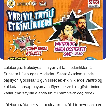
WhatsApp İhbar Hattı
Facebook
Instagram
Lüleburgaz Belediyesi’nin yarıyıl tatili etkinlikleri 1
Şubat’ta Lüleburgaz Yıldızları Sanat Akademisi’nde
Youtube
başlıyor. Çocuklar 3 gün sürecek etkinliklerde vantrolog
kukladan ahşap boyama atölyesine ve film gösterimine
Pinterest
kadar çok sayıda alanda unutulmaz vakit geçirecek.
Dribbble
Lüleburgaz’da her yıl çocukların büyük bir heyecanla ve