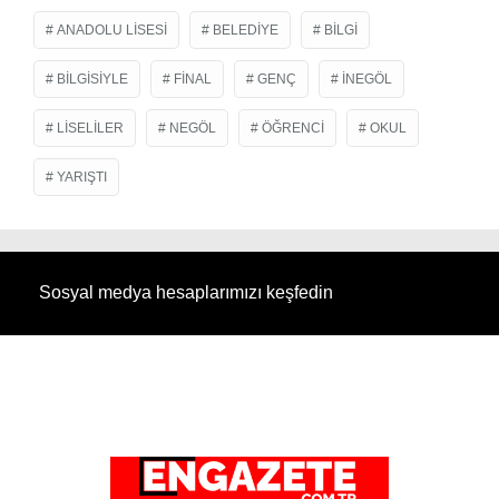
ANADOLU LISESI
BELEDIYE
BILGI
BILGISIYLE
FINAL
GENÇ
INEGÖL
LISELILER
NEGÖL
ÖĞRENCI
OKUL
YARIŞTI
Sosyal medya hesaplarımızı keşfedin