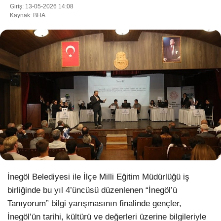
Giriş: 13-05-2026 14:08
Kaynak: BHA
WhatsApp İhbar Hattı
Facebook
Instagram
Youtube
İnegöl Belediyesi ile İlçe Milli Eğitim Müdürlüğü iş
Pinterest
birliğinde bu yıl 4’üncüsü düzenlenen “İnegöl’ü
Tanıyorum” bilgi yarışmasının finalinde gençler,
Dribbble
İnegöl’ün tarihi, kültürü ve değerleri üzerine bilgileriyle