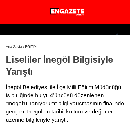
26.2
°
İSTANBUL
Ana Sayfa
›
EĞİTİM
GÜNDEM
Liseliler İnegöl Bilgisiyle
EKONOMİ
Yarıştı
DÜNYA
MAGAZİN
İnegöl Belediyesi ile İlçe Milli Eğitim Müdürlüğü
SPOR
iş birliğinde bu yıl 4’üncüsü düzenlenen
“İnegöl’ü Tanıyorum” bilgi yarışmasının finalinde
SAĞLIK
gençler, İnegöl’ün tarihi, kültürü ve değerleri
TEKNOLOJİ
üzerine bilgileriyle yarıştı.
EĞİTİM