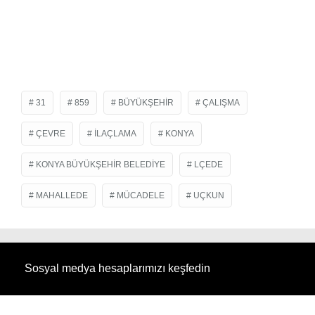
31
859
BÜYÜKŞEHIR
ÇALIŞMA
ÇEVRE
ILAÇLAMA
KONYA
KONYA BÜYÜKŞEHIR BELEDIYE
LÇEDE
MAHALLEDE
MÜCADELE
UÇKUN
Sosyal medya hesaplarımızı keşfedin