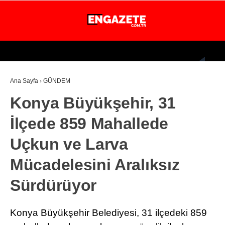
25.1
°
İSTANBUL
Ana Sayfa
›
GÜNDEM
GÜNDEM
Konya Büyükşehir, 31
EKONOMİ
İlçede 859 Mahallede
DÜNYA
Uçkun ve Larva
MAGAZİN
Mücadelesini Aralıksız
SPOR
Sürdürüyor
SAĞLIK
TEKNOLOJİ
Konya Büyükşehir Belediyesi, 31 ilçedeki 859
EĞİTİM