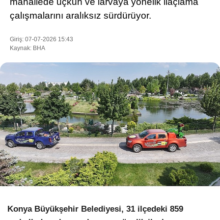
mahallede uçkun ve larvaya yönelik ilaçlama
çalışmalarını aralıksız sürdürüyor.
WhatsApp İhbar Hattı
Giriş: 07-07-2026 15:43
Kaynak: BHA
Facebook
Instagram
Youtube
Pinterest
Konya Büyükşehir Belediyesi, 31 ilçedeki 859
Dribbble