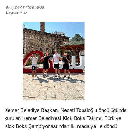
Giriş: 06-07-2026 18:38
Kaynak: BHA
WhatsApp İhbar Hattı
Facebook
Instagram
Youtube
Kemer Belediye Başkanı Necati Topaloğlu öncülüğünde
Pinterest
kurulan Kemer Belediyesi Kick Boks Takımı, Türkiye
Kick Boks Şampiyonası’ndan iki madalya ile döndü.
Dribbble