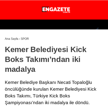
25
°
İSTANBUL
Ana Sayfa
›
SPOR
GÜNDEM
Kemer Belediyesi Kick
EKONOMİ
Boks Takımı’ndan iki
DÜNYA
madalya
MAGAZİN
SPOR
Kemer Belediye Başkanı Necati Topaloğlu
SAĞLIK
öncülüğünde kurulan Kemer Belediyesi Kick
Boks Takımı, Türkiye Kick Boks
TEKNOLOJİ
Şampiyonası’ndan iki madalya ile döndü.
EĞİTİM