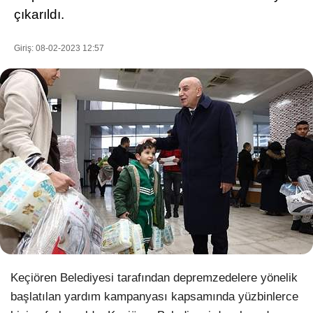
çıkarıldı.
Giriş: 08-02-2023 12:57
WhatsApp İhbar Hattı
Facebook
Instagram
Youtube
Pinterest
Keçiören Belediyesi tarafından depremzedelere yönelik
başlatılan yardım kampanyası kapsamında yüzbinlerce
Dribbble