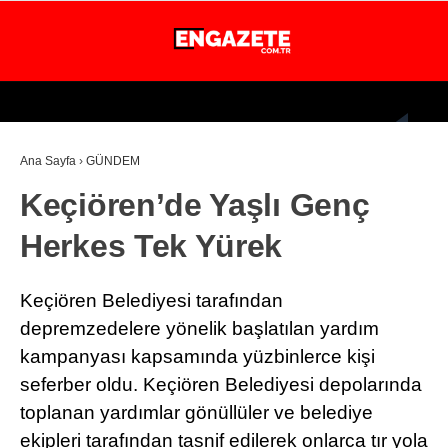
30.1
°
İSTANBUL
Ana Sayfa
›
GÜNDEM
GÜNDEM
Keçiören’de Yaşlı Genç
EKONOMİ
Herkes Tek Yürek
DÜNYA
MAGAZİN
Keçiören Belediyesi tarafından
SPOR
depremzedelere yönelik başlatılan yardım
kampanyası kapsamında yüzbinlerce kişi
SAĞLIK
seferber oldu. Keçiören Belediyesi depolarında
TEKNOLOJİ
toplanan yardımlar gönüllüler ve belediye
ekipleri tarafından tasnif edilerek onlarca tır yola
EĞİTİM