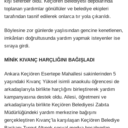
kişi seferber oldu. Keçiören Belediyesi depolarında
toplanan yardımlar gönüllüler ve belediye ekipleri
LinkedIn
tarafından tasnif edilerek onlarca tır yola çıkarıldı.
Böylesine zor gün​lerde yaşlısından gencine kenetlenen,
imkânları doğrultusunda yardım yapmak isteyenler ise
sıraya girdi.
MİNİK KIVANÇ HARÇLIĞINI BAĞIŞLADI
Ankara Keçiören Esertepe Mahallesi sakinlerinden 5
yaşındaki Kıvanç Yüksel isimli anaokulu öğrencesi de
arkadaşlarıyla birlikte harçlığını birleştirerek yardım
kampanyasına destek oldu. Ailesi, öğretmeni ve
arkadaşlarıyla birlikte Keçiören Belediyesi Zabıta
Müdürlüğündeki yardım merkezine bağışını
gerçekleştiren Kıvanç’la karşılaşan Keçiören Belediye
Başkanı Turgut Altınok sosyal medya hesabından