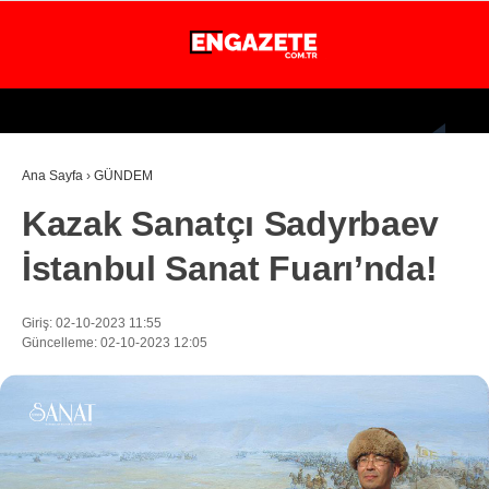
25
°
İSTANBUL
Ana Sayfa
›
GÜNDEM
GÜNDEM
Kazak Sanatçı Sadyrbaev
EKONOMİ
İstanbul Sanat Fuarı’nda!
DÜNYA
MAGAZİN
Giriş: 02-10-2023 11:55
Güncelleme: 02-10-2023 12:05
SPOR
SAĞLIK
TEKNOLOJİ
EĞİTİM