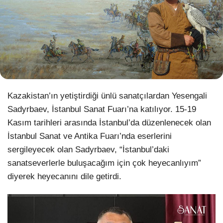
WhatsApp İhbar Hattı
Facebook
Kazakistan’ın yetiştirdiği ünlü sanatçılardan Yesengali
Sadyrbaev, İstanbul Sanat Fuarı’na katılıyor. 15-19
Kasım tarihleri ​​arasında İstanbul’da düzenlenecek olan
Instagram
İstanbul Sanat ve Antika Fuarı’nda eserlerini
sergileyecek olan Sadyrbaev, “İstanbul’daki
Youtube
sanatseverlerle buluşacağım için çok heyecanlıyım”
diyerek heyecanını dile getirdi.
Pinterest
Dribbble