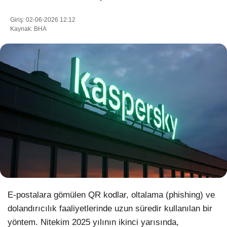
Giriş: 02-06-2026 12:12
Kaynak: BHA
WhatsApp İhbar Hattı
Facebook
Instagram
Youtube
Pinterest
E-postalara gömülen QR kodlar, oltalama (phishing) ve
dolandırıcılık faaliyetlerinde uzun süredir kullanılan bir
Dribbble
yöntem. Nitekim 2025 yılının ikinci yarısında,