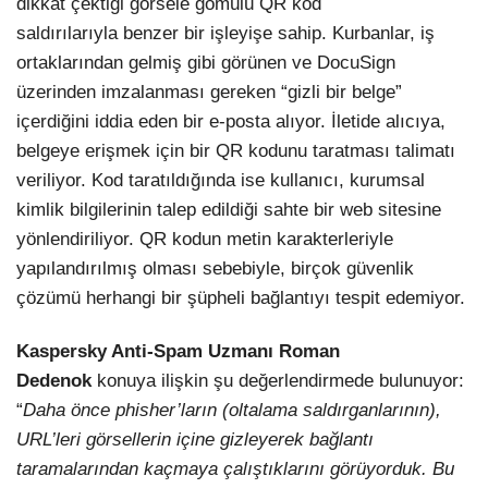
dikkat çektiği görsele gömülü QR kod
saldırılarıyla benzer bir işleyişe sahip. Kurbanlar, iş
ortaklarından gelmiş gibi görünen ve DocuSign
üzerinden imzalanması gereken “gizli bir belge”
içerdiğini iddia eden bir e-posta alıyor. İletide alıcıya,
belgeye erişmek için bir QR kodunu taratması talimatı
veriliyor. Kod taratıldığında ise kullanıcı, kurumsal
kimlik bilgilerinin talep edildiği sahte bir web sitesine
yönlendiriliyor. QR kodun metin karakterleriyle
yapılandırılmış olması sebebiyle, birçok güvenlik
çözümü herhangi bir şüpheli bağlantıyı tespit edemiyor.
Kaspersky Anti-Spam Uzmanı Roman
Dedenok
konuya ilişkin şu değerlendirmede bulunuyor:
“
Daha önce phisher’ların (oltalama saldırganlarının),
URL’leri görsellerin içine gizleyerek bağlantı
taramalarından kaçmaya çalıştıklarını görüyorduk. Bu