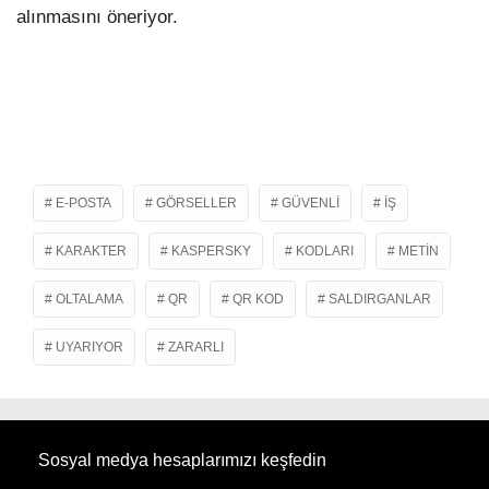
alınmasını öneriyor.
E-POSTA
GÖRSELLER
GÜVENLI
İŞ
KARAKTER
KASPERSKY
KODLARI
METIN
OLTALAMA
QR
QR KOD
SALDIRGANLAR
UYARIYOR
ZARARLI
Sosyal medya hesaplarımızı keşfedin