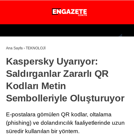
26.1
°
İSTANBUL
Ana Sayfa
›
TEKNOLOJİ
GÜNDEM
Kaspersky Uyarıyor:
EKONOMİ
Saldırganlar Zararlı QR
DÜNYA
Kodları Metin
MAGAZİN
Sembolleriyle Oluşturuyor
SPOR
SAĞLIK
E-postalara gömülen QR kodlar, oltalama
TEKNOLOJİ
(phishing) ve dolandırıcılık faaliyetlerinde uzun
süredir kullanılan bir yöntem.
EĞİTİM