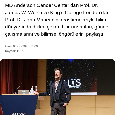
MD Anderson Cancer Center’dan Prof. Dr.
James W. Welsh ve King’s College London’dan
Prof. Dr. John Maher gibi araştırmalarıyla bilim
WhatsApp İhbar Hattı
dünyasında dikkat çeken bilim insanları, güncel
çalışmalarını ve bilimsel öngörülerini paylaştı
Facebook
Giriş: 03-06-2026 11:09
Kaynak: BHA
Instagram
Youtube
Pinterest
Dribbble