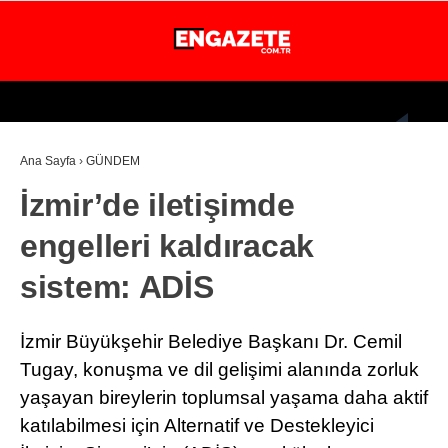
23.4
°
İSTANBUL
Ana Sayfa
›
GÜNDEM
GÜNDEM
İzmir’de iletişimde
EKONOMİ
engelleri kaldıracak
DÜNYA
sistem: ADİS
MAGAZİN
SPOR
İzmir Büyükşehir Belediye Başkanı Dr. Cemil
SAĞLIK
Tugay, konuşma ve dil gelişimi alanında zorluk
yaşayan bireylerin toplumsal yaşama daha aktif
TEKNOLOJİ
katılabilmesi için Alternatif ve Destekleyici
EĞİTİM