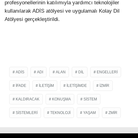
profesyonellerinin katılımıyla yardımcı teknolojiler
kullanılarak ADİS atölyesi ve uygulamalı Kolay Dil
Atölyesi gerçekleştirildi.
ADIS
ADI
ALAN
DIL
ENGELLERI
IFADE
ILETIŞIM
ILETIŞIMDE
IZMIR
KALDIRACAK
KONUŞMA
SISTEM
SISTEMLERI
TEKNOLOJI
YAŞAM
ZMIR