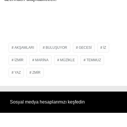
AKŞAMLARI
BULUŞUYOR
GECESI
İZ
IZMIR
MARINA
MÜZIKLE
TEMMUZ
YAZ
ZMIR
Sosyal medya hesaplarımızı keşfedin