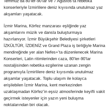
Temmuz’da 80’ler-90’lar ve 7 Ağustos’ta rebetika
konserleriyle İzmirlilere deniz kıyısında unutulmaz yaz
LinkedIn
akşamları yaşatacak.
İzmir Marina, Körfez manzarası eşliğinde yaz
akşamlarını müzik ve dansla buluşturmaya
hazırlanıyor. İzmir Büyükşehir Belediyesi şirketleri
İZKÜLTÜR, İZDENİZ ve Grand Plaza iş birliğiyle Marina
mendireğinde yer alan Nefes+’ta düzenlenecek Marina
Konserleri, Latin ritimlerinden caza, 80’ler-90’lar
nostaljisinden rebetika ezgilerine uzanan zengin
programıyla İzmirlilere deniz kıyısında unutulmaz
akşamlar yaşatacak. Toplu ulaşım ile kolayca
erişilebilen İzmir Marina, kent merkezinden
uzaklaşmadan Körfez’in eşsiz atmosferinde keyifli vakit
geçirmek isteyenler için yazın yeni buluşma
noktalarından biri olacak.