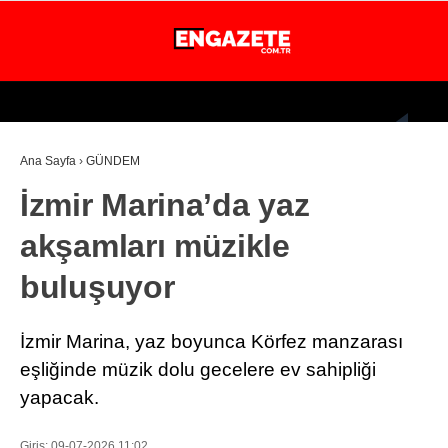
26.1
°
İSTANBUL
Ana Sayfa
›
GÜNDEM
GÜNDEM
İzmir Marina’da yaz
EKONOMİ
akşamları müzikle
DÜNYA
buluşuyor
MAGAZİN
SPOR
İzmir Marina, yaz boyunca Körfez manzarası
SAĞLIK
eşliğinde müzik dolu gecelere ev sahipliği
yapacak.
TEKNOLOJİ
EĞİTİM
Giriş: 09-07-2026 11:02