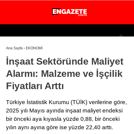
25.5
°
İSTANBUL
Ana Sayfa
›
EKONOMİ
GÜNDEM
İnşaat Sektöründe Maliyet
EKONOMİ
Alarmı: Malzeme ve İşçilik
DÜNYA
Fiyatları Arttı
MAGAZİN
SPOR
Türkiye İstatistik Kurumu (TÜİK) verilerine göre,
SAĞLIK
2025 yılı Mayıs ayında inşaat maliyet endeksi
bir önceki aya kıyasla yüzde 0,88, bir önceki
TEKNOLOJİ
yılın aynı ayına göre ise yüzde 22,40 arttı.
EĞİTİM