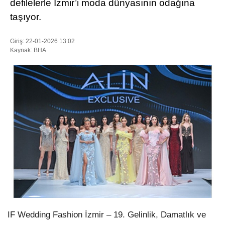
defilelerle İzmir’i moda dünyasının odağına
taşıyor.
WhatsApp İhbar Hattı
Giriş: 22-01-2026 13:02
Kaynak: BHA
Facebook
Instagram
Youtube
Pinterest
IF Wedding Fashion İzmir – 19. Gelinlik, Damatlık ve
Dribbble