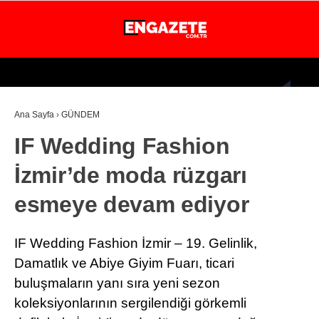
30
°
İSTANBUL
Ana Sayfa
›
GÜNDEM
GÜNDEM
IF Wedding Fashion
EKONOMİ
İzmir’de moda rüzgarı
DÜNYA
esmeye devam ediyor
MAGAZİN
SPOR
IF Wedding Fashion İzmir – 19. Gelinlik,
SAĞLIK
Damatlık ve Abiye Giyim Fuarı, ticari
buluşmaların yanı sıra yeni sezon
TEKNOLOJİ
koleksiyonlarının sergilendiği görkemli
EĞİTİM