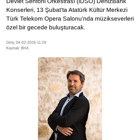
Devlet Senfoni Orkestrası (İDSO) DenizBank
Konserleri, 13 Şubat’ta Atatürk Kültür Merkezi
Türk Telekom Opera Salonu’nda müzikseverleri
WhatsApp İhbar Hattı
özel bir gecede buluşturacak.
Giriş: 04-02-2026 11:29
Kaynak: BHA
Facebook
Instagram
Youtube
Pinterest
Dribbble