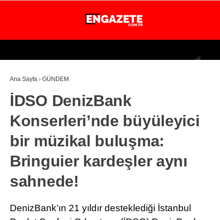
27.7
°
İSTANBUL
Ana Sayfa
›
GÜNDEM
GÜNDEM
İDSO DenizBank
EKONOMİ
Konserleri’nde büyüleyici
DÜNYA
bir müzikal buluşma:
MAGAZİN
Bringuier kardeşler aynı
SPOR
sahnede!
SAĞLIK
TEKNOLOJİ
DenizBank’ın 21 yıldır desteklediği İstanbul
EĞİTİM