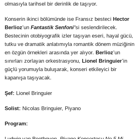
olmasıyla tarihsel bir derinlik de taşıyor.
Konserin ikinci bölümünde ise Fransız besteci
Hector
Berlioz
’un
Fantastik Senfoni’
si seslendirilecek.
Bestecinin otobiyografik izler taşıyan eseri, hayal gücü,
tutku ve dramatik anlatımıyla romantik dönem müziğinin
en özgün örnekleri arasında yer alıyor.
Berlioz
’un
sınırları zorlayan orkestrasyonu,
Lionel Bringuier
’in
güçlü yorumuyla buluşarak, konseri etkileyici bir
kapanışa taşıyacak.
Şef:
Lionel Bringuier
Solist:
Nicolas Bringuier, Piyano
Program:
Ludwig van Beethoven,
Piyano Konçertosu No.5 Mi