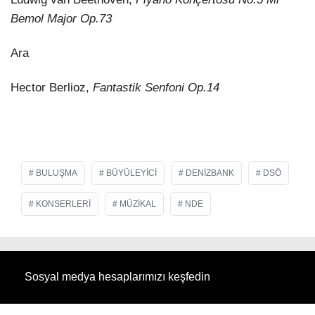
Bemol Major Op.73
Ara
Hector Berlioz,
Fantastik Senfoni Op.14
BULUŞMA
BÜYÜLEYICI
DENIZBANK
DSÖ
KONSERLERI
MÜZIKAL
NDE
Sosyal medya hesaplarımızı keşfedin