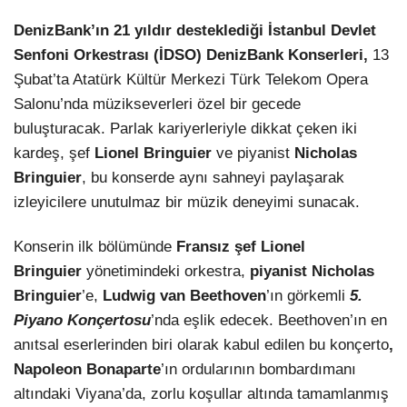
DenizBank’ın 21 yıldır desteklediği İstanbul Devlet
LinkedIn
Senfoni Orkestrası (İDSO) DenizBank Konserleri,
13
Şubat’ta Atatürk Kültür Merkezi Türk Telekom Opera
Salonu’nda müzikseverleri özel bir gecede
buluşturacak. Parlak kariyerleriyle dikkat çeken iki
kardeş, şef
Lionel Bringuier
ve piyanist
Nicholas
Bringuier
, bu konserde aynı sahneyi paylaşarak
izleyicilere unutulmaz bir müzik deneyimi sunacak.
Konserin ilk bölümünde
Fransız şef Lionel
Bringuier
yönetimindeki orkestra,
piyanist Nicholas
Bringuier
’e,
Ludwig van Beethoven
’ın görkemli
5.
Piyano Konçertosu
’nda eşlik edecek. Beethoven’ın en
anıtsal eserlerinden biri olarak kabul edilen bu konçerto
,
Napoleon Bonaparte
’ın ordularının bombardımanı
altındaki Viyana’da, zorlu koşullar altında tamamlanmış