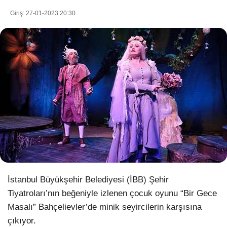
Giriş: 27-01-2023 20:30
WhatsApp İhbar Hattı
Facebook
Instagram
Youtube
İstanbul Büyükşehir Belediyesi (İBB) Şehir
Pinterest
Tiyatroları’nın beğeniyle izlenen çocuk oyunu “Bir Gece
Masalı” Bahçelievler’de minik seyircilerin karşısına
çıkıyor.
Dribbble