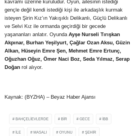
kavramı üzerine kuruludur. Oyun, ailesinin istediği
gençle değil kendi istediği kişi ile arkadaşlık kurmak
isteyen Şirin Kız’ın Yakışıklı Delikanlı, Güçlü Delikanlı
ve Selvi Kız ile ormanda geçirdiği bir gecede
yaşananları anlatır. Oyunda
Ayşe Nurseli Tırışkan
Akpınar, Burhan Yeşilyurt, Çağlar Ozan Aksu, Güzin
Alkan, Hüseyin Emre Şen, Mehmet Emre Ertunç,
Oğuzhan Oğuz, Ömer Naci Boz, Seda Yılmaz, Serap
Doğan
rol alıyor.
Kaynak: (BYZHA) – Beyaz Haber Ajansı
BAHÇELIEVLERDE
BIR
GECE
IBB
ILE
MASALI
OYUNU
ŞEHIR