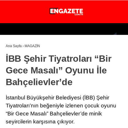
24.5
°
İSTANBUL
Ana Sayfa
›
MAGAZİN
GÜNDEM
İBB Şehir Tiyatroları “Bir
EKONOMİ
Gece Masalı” Oyunu İle
DÜNYA
Bahçelievler’de
MAGAZİN
SPOR
İstanbul Büyükşehir Belediyesi (İBB) Şehir
SAĞLIK
Tiyatroları’nın beğeniyle izlenen çocuk oyunu
“Bir Gece Masalı” Bahçelievler’de minik
TEKNOLOJİ
seyircilerin karşısına çıkıyor.
EĞİTİM