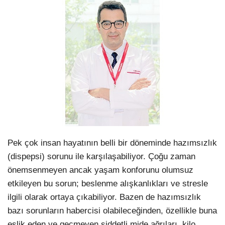
WhatsApp İhbar Hattı
Facebook
Instagram
Pek çok insan hayatının belli bir döneminde hazımsızlık
(dispepsi) sorunu ile karşılaşabiliyor. Çoğu zaman
Youtube
önemsenmeyen ancak yaşam konforunu olumsuz
etkileyen bu sorun; beslenme alışkanlıkları ve stresle
Pinterest
ilgili olarak ortaya çıkabiliyor. Bazen de hazımsızlık
bazı sorunların habercisi olabileceğinden, özellikle buna
Dribbble
eşlik eden ve geçmeyen şiddetli mide ağrıları, kilo