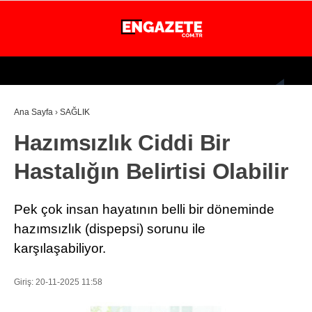
26.1
°
İSTANBUL
Ana Sayfa
›
SAĞLIK
GÜNDEM
Hazımsızlık Ciddi Bir
EKONOMİ
Hastalığın Belirtisi Olabilir
DÜNYA
MAGAZİN
Pek çok insan hayatının belli bir döneminde
SPOR
hazımsızlık (dispepsi) sorunu ile
karşılaşabiliyor.
SAĞLIK
TEKNOLOJİ
Giriş: 20-11-2025 11:58
EĞİTİM