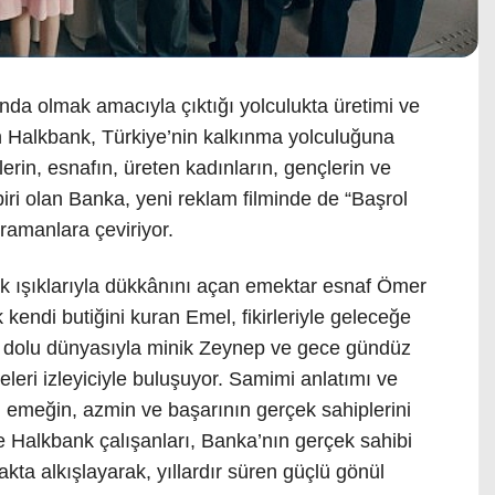
nda olmak amacıyla çıktığı yolculukta üretimi ve
en Halkbank, Türkiye’nin kalkınma yolculuğuna
rin, esnafın, üreten kadınların, gençlerin ve
biri olan Banka, yeni reklam filminde de “Başrol
ramanlara çeviriyor.
ilk ışıklarıyla dükkânını açan emektar esnaf Ömer
kendi butiğini kuran Emel, fikirleriyle geleceğe
t dolu dünyasıyla minik Zeynep ve gece gündüz
eri izleyiciyle buluşuyor. Samimi anlatımı ve
; emeğin, azmin ve başarının gerçek sahiplerini
ise Halkbank çalışanları, Banka’nın gerçek sahibi
akta alkışlayarak, yıllardır süren güçlü gönül