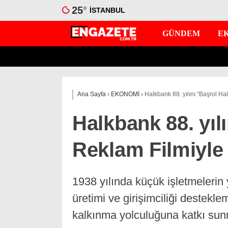
25
°
İSTANBUL
GÜNDEM
E
Ana Sayfa
›
EKONOMİ
›
Halkbank 88. yılını “Başrol Ha
Halkbank 88. yıl
Reklam Filmiyle
1938 yılında küçük işletmelerin
üretimi ve girişimciliği destekl
kalkınma yolculuğuna katkı su