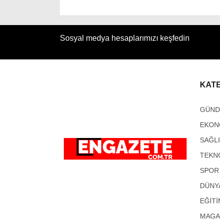
Sosyal medya hesaplarımızı keşfedin
KAT
GÜN
EKON
SAĞL
TEKN
SPOR
DÜNY
EĞİTİ
MAGA