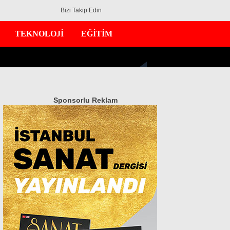
Bizi Takip Edin
TEKNOLOJİ
EĞİTİM
Sponsorlu Reklam
GÜNDEM
EKONOMİ
DÜNYA