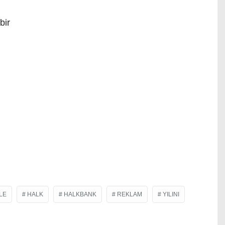
zbir
LE
HALK
HALKBANK
REKLAM
YILINI