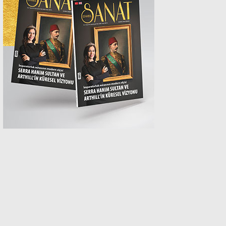
MAGAZİN
SPOR
SAĞLIK
TEKNOLOJİ
EĞİTİM