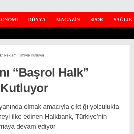
KONOMİ
DÜNYA
MAGAZİN
SPOR
SAĞLIK
lk” Reklam Filmiyle Kutluyor
ını “Başrol Halk”
 Kutluyor
 yanında olmak amacıyla çıktığı yolculukta
emeyi ilke edinen Halkbank, Türkiye’nin
nmaya devam ediyor.