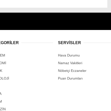
EGORİLER
SERVİSLER
DEM
Hava Durumu
OMİ
Namaz Vakitleri
IK
Nöbetçi Eczaneler
OLOJİ
Puan Durumları
A
M
ZİN