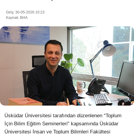
Giriş: 30-05-2026 10:23
Kaynak: BHA
WhatsApp İhbar Hattı
Facebook
Instagram
Youtube
Pinterest
Üsküdar Üniversitesi tarafından düzenlenen “Toplum
İçin Bilim Eğitim Seminerleri” kapsamında Üsküdar
Dribbble
Üniversitesi İnsan ve Toplum Bilimleri Fakültesi