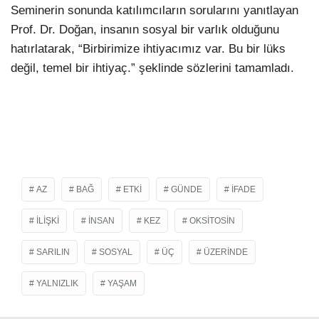
Seminerin sonunda katılımcıların sorularını yanıtlayan
Prof. Dr. Doğan, insanın sosyal bir varlık olduğunu
hatırlatarak, “Birbirimize ihtiyacımız var. Bu bir lüks
değil, temel bir ihtiyaç.” şeklinde sözlerini tamamladı.
AZ
BAĞ
ETKI
GÜNDE
IFADE
ILIŞKI
INSAN
KEZ
OKSITOSIN
SARILIN
SOSYAL
ÜÇ
ÜZERINDE
YALNIZLIK
YAŞAM