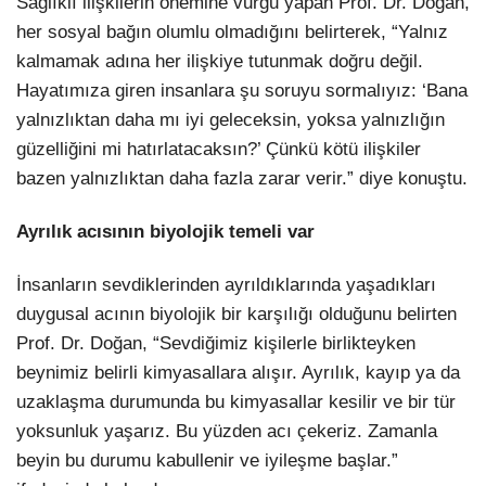
Sağlıklı ilişkilerin önemine vurgu yapan Prof. Dr. Doğan,
her sosyal bağın olumlu olmadığını belirterek, “Yalnız
kalmamak adına her ilişkiye tutunmak doğru değil.
Hayatımıza giren insanlara şu soruyu sormalıyız: ‘Bana
yalnızlıktan daha mı iyi geleceksin, yoksa yalnızlığın
güzelliğini mi hatırlatacaksın?’ Çünkü kötü ilişkiler
bazen yalnızlıktan daha fazla zarar verir.” diye konuştu.
Ayrılık acısının biyolojik temeli var
İnsanların sevdiklerinden ayrıldıklarında yaşadıkları
duygusal acının biyolojik bir karşılığı olduğunu belirten
Prof. Dr. Doğan, “Sevdiğimiz kişilerle birlikteyken
beynimiz belirli kimyasallara alışır. Ayrılık, kayıp ya da
uzaklaşma durumunda bu kimyasallar kesilir ve bir tür
yoksunluk yaşarız. Bu yüzden acı çekeriz. Zamanla
beyin bu durumu kabullenir ve iyileşme başlar.”