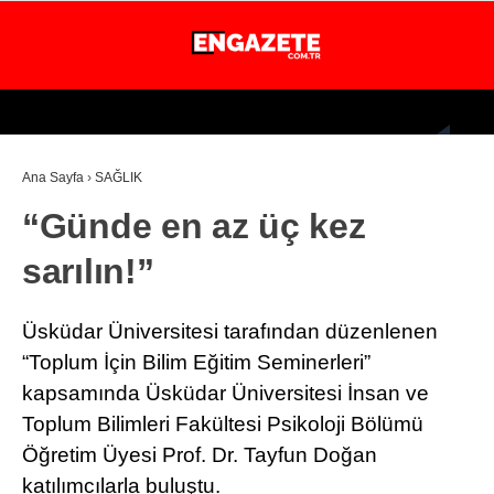
24.4
°
İSTANBUL
Ana Sayfa
›
SAĞLIK
GÜNDEM
“Günde en az üç kez
EKONOMİ
sarılın!”
DÜNYA
MAGAZİN
Üsküdar Üniversitesi tarafından düzenlenen
SPOR
“Toplum İçin Bilim Eğitim Seminerleri”
kapsamında Üsküdar Üniversitesi İnsan ve
SAĞLIK
Toplum Bilimleri Fakültesi Psikoloji Bölümü
TEKNOLOJİ
Öğretim Üyesi Prof. Dr. Tayfun Doğan
katılımcılarla buluştu.
EĞİTİM