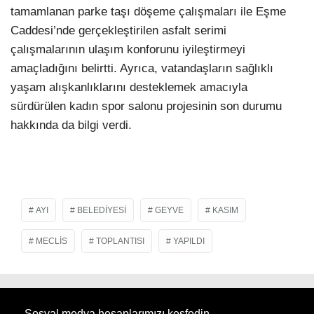
tamamlanan parke taşı döşeme çalışmaları ile Eşme
Caddesi’nde gerçekleştirilen asfalt serimi
çalışmalarının ulaşım konforunu iyileştirmeyi
amaçladığını belirtti. Ayrıca, vatandaşların sağlıklı
yaşam alışkanlıklarını desteklemek amacıyla
sürdürülen kadın spor salonu projesinin son durumu
hakkında da bilgi verdi.
AYI
BELEDIYESI
GEYVE
KASIM
MECLIS
TOPLANTISI
YAPILDI
Sosyal medya hesaplarımızı keşfedin