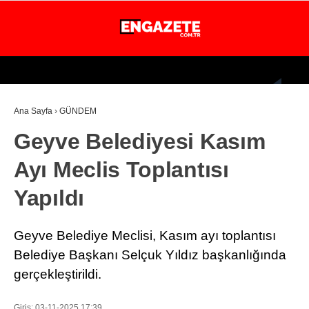
25.5
°
İSTANBUL
Ana Sayfa
›
GÜNDEM
GÜNDEM
Geyve Belediyesi Kasım
EKONOMİ
Ayı Meclis Toplantısı
DÜNYA
Yapıldı
MAGAZİN
SPOR
Geyve Belediye Meclisi, Kasım ayı toplantısı
SAĞLIK
Belediye Başkanı Selçuk Yıldız başkanlığında
gerçekleştirildi.
TEKNOLOJİ
EĞİTİM
Giriş: 03-11-2025 17:39