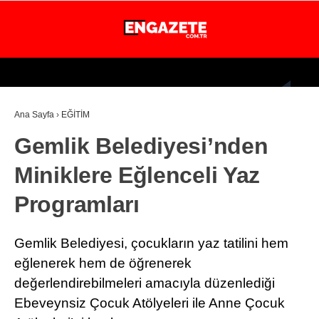
27.7
°
İSTANBUL
Ana Sayfa
›
EĞİTİM
GÜNDEM
Gemlik Belediyesi’nden
EKONOMİ
Miniklere Eğlenceli Yaz
DÜNYA
Programları
MAGAZİN
SPOR
Gemlik Belediyesi, çocukların yaz tatilini hem
SAĞLIK
eğlenerek hem de öğrenerek
değerlendirebilmeleri amacıyla düzenlediği
TEKNOLOJİ
Ebeveynsiz Çocuk Atölyeleri ile Anne Çocuk
EĞİTİM