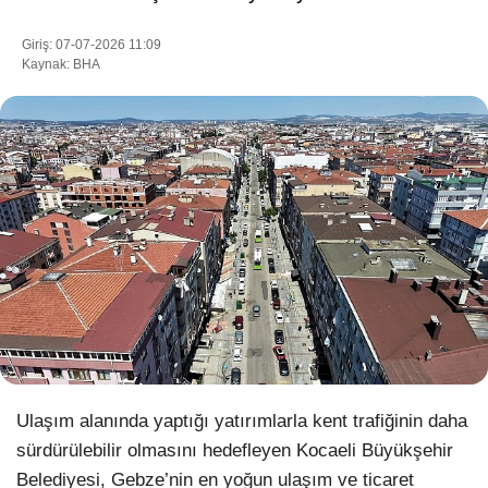
Giriş: 07-07-2026 11:09
Kaynak: BHA
WhatsApp İhbar Hattı
Facebook
Instagram
Youtube
Pinterest
Ulaşım alanında yaptığı yatırımlarla kent trafiğinin daha
sürdürülebilir olmasını hedefleyen Kocaeli Büyükşehir
Dribbble
Belediyesi, Gebze’nin en yoğun ulaşım ve ticaret