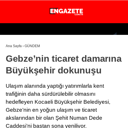
23.8
°
İSTANBUL
Ana Sayfa
›
GÜNDEM
GÜNDEM
Gebze’nin ticaret damarına
EKONOMİ
Büyükşehir dokunuşu
DÜNYA
MAGAZİN
Ulaşım alanında yaptığı yatırımlarla kent
SPOR
trafiğinin daha sürdürülebilir olmasını
hedefleyen Kocaeli Büyükşehir Belediyesi,
SAĞLIK
Gebze’nin en yoğun ulaşım ve ticaret
TEKNOLOJİ
akslarından bir olan Şehit Numan Dede
Caddesi’ni baştan sona yeniliyor.
EĞİTİM