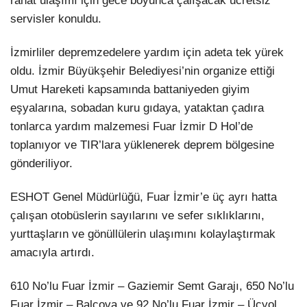
rahat ulaşımı için gece boyunca çalışacak ücretsiz
servisler konuldu.
LinkedIn
İzmirliler depremzedelere yardım için adeta tek yürek
oldu. İzmir Büyükşehir Belediyesi’nin organize ettiği
Umut Hareketi kapsamında battaniyeden giyim
eşyalarına, sobadan kuru gıdaya, yataktan çadıra
tonlarca yardım malzemesi Fuar İzmir D Hol’de
toplanıyor ve TIR’lara yüklenerek deprem bölgesine
gönderiliyor.
ESHOT Genel Müdürlüğü, Fuar İzmir’e üç ayrı hatta
çalışan otobüslerin sayılarını ve sefer sıklıklarını,
yurttaşların ve gönüllülerin ulaşımını kolaylaştırmak
amacıyla artırdı.
610 No’lu Fuar İzmir – Gaziemir Semt Garajı, 650 No’lu
Fuar İzmir – Balçova ve 92 No’lu Fuar İzmir – Üçyol