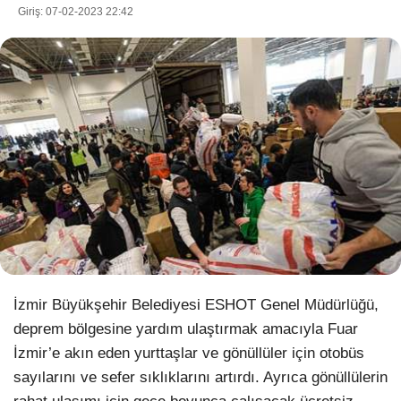
Giriş: 07-02-2023 22:42
WhatsApp İhbar Hattı
Facebook
Instagram
Youtube
İzmir Büyükşehir Belediyesi ESHOT Genel Müdürlüğü,
deprem bölgesine yardım ulaştırmak amacıyla Fuar
Pinterest
İzmir’e akın eden yurttaşlar ve gönüllüler için otobüs
sayılarını ve sefer sıklıklarını artırdı. Ayrıca gönüllülerin
Dribbble