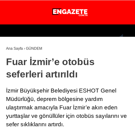
30.1
°
İSTANBUL
Ana Sayfa
›
GÜNDEM
GÜNDEM
Fuar İzmir’e otobüs
EKONOMİ
seferleri artırıldı
DÜNYA
MAGAZİN
İzmir Büyükşehir Belediyesi ESHOT Genel
SPOR
Müdürlüğü, deprem bölgesine yardım
ulaştırmak amacıyla Fuar İzmir’e akın eden
SAĞLIK
yurttaşlar ve gönüllüler için otobüs sayılarını ve
TEKNOLOJİ
sefer sıklıklarını artırdı.
EĞİTİM