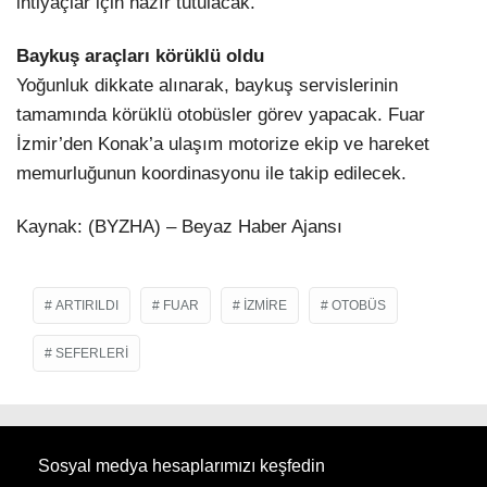
ihtiyaçlar için hazır tutulacak.
Baykuş araçları körüklü oldu
Yoğunluk dikkate alınarak, baykuş servislerinin
tamamında körüklü otobüsler görev yapacak. Fuar
İzmir’den Konak’a ulaşım motorize ekip ve hareket
memurluğunun koordinasyonu ile takip edilecek.
Kaynak: (BYZHA) – Beyaz Haber Ajansı
ARTIRILDI
FUAR
IZMIRE
OTOBÜS
SEFERLERI
Sosyal medya hesaplarımızı keşfedin