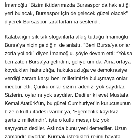
İmamoğlu “Bizim iktidarımızda Bursaspor da hak ettiği
yeri bulacak, Bursaspor için de gelecek güzel olacak”
diyerek Bursaspor taraftarlarına seslendi.
Kalabalığın sık sık sloganlarla alkış tuttuğu İmamoğlu
Bursa’ya niçin geldiğini de anlattı. “Beni Bursa’ya onlar
zorla yolladı” diyen İmamoğlu, şöyle devam etti: “Yoksa
ben zaten Bursa’ya gelirdim, geliyorum da. Ama ortaya
koydukları haksızlığa, hukuksuzluğa ve demokrasiye
verdiği zarara karşı beni milletimizle buluşmaya onlar
mecbur etti. Çünkü onlar sizin iradenizi yok saydılar.
Sizlerin, oylarını yok saydılar. Dediler ki evet Mustafa
Kemal Atatürk’ün, bu güzel Cumhuriyet’in kurucusunun
bize o kutlu ifadesi vardır ya, ‘Egemenlik kayıtsız
şartsız milletindir’, işte o kutlu mesajı biz yok
sayıyoruz dediler. Aslında bunu yeni demediler. Uzun
zamandır diyorlar. Kurmak istedikleri rejimi hayata