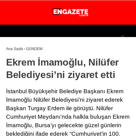
26.1
°
İSTANBUL
Ana Sayfa
›
GÜNDEM
GÜNDEM
Ekrem İmamoğlu, Nilüfer
EKONOMİ
Belediyesi’ni ziyaret etti
DÜNYA
MAGAZİN
İstanbul Büyükşehir Belediye Başkanı Ekrem
SPOR
İmamoğlu Nilüfer Belediyesi’ni ziyaret ederek
Başkan Turgay Erdem ile görüştü. Nilüfer
SAĞLIK
Cumhuriyet Meydanı’nda halkla buluşan Ekrem
TEKNOLOJİ
İmamoğlu, Bursa’yı gelecekte güzel günlerin
beklediğini ifade ederek “Cumhuriyet’in 100.
EĞİTİM