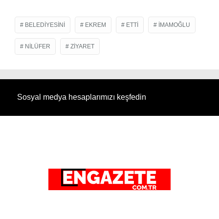
BELEDIYESINI
EKREM
ETTI
IMAMOĞLU
NILÜFER
ZIYARET
Sosyal medya hesaplarımızı keşfedin