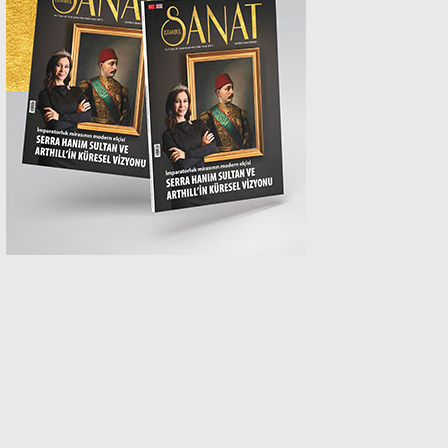
MAGAZİN
SPOR
SAĞLIK
TEKNOLOJİ
EĞİTİM