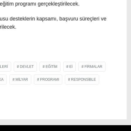
eğitim programı gerçekleştirilecek.
nusu desteklerin kapsamı, başvuru süreçleri ve
rilecek.
LERI
DEVLET
EĞITIM
EI
FIRMALAR
KA
MILYAR
PROGRAMI
RESPONSIBLE