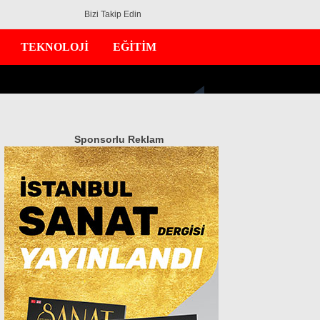
Bizi Takip Edin
TEKNOLOJİ
EĞİTİM
Sponsorlu Reklam
GÜNDEM
EKONOMİ
DÜNYA