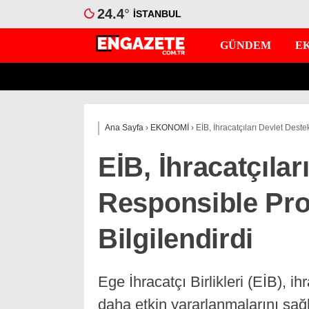
24.4
°
İSTANBUL
GÜNDEM
E
Ana Sayfa
›
EKONOMİ
›
EİB, İhracatçıları Devlet Dest
EİB, İhracatçılar
Responsible Pr
Bilgilendirdi
Ege İhracatçı Birlikleri (EİB), i
daha etkin yararlanmalarını sa