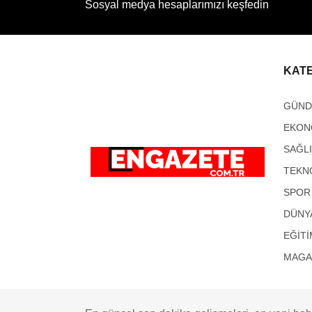
Sosyal medya hesaplarımızı keşfedin
KAT
GÜN
EKON
SAĞL
TEKN
SPOR
DÜNY
EĞİTİ
MAGA