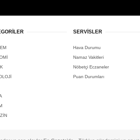
EGORİLER
SERVİSLER
DEM
Hava Durumu
OMİ
Namaz Vakitleri
IK
Nöbetçi Eczaneler
OLOJİ
Puan Durumları
A
M
ZİN