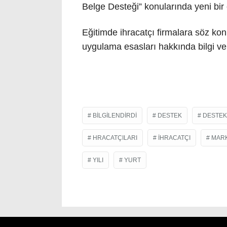
Belge Desteği” konularında yeni bir 
Eğitimde ihracatçı firmalara söz ko
uygulama esasları hakkında bilgi ve
BILGILENDIRDI
DESTEK
DESTEK
HRACATÇILARI
IHRACATÇI
MAR
YILI
YURT