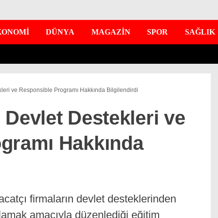
KONOMİ
DÜNYA
MAGAZİN
SPOR
SAĞLIK
ekleri ve Responsible Programı Hakkında Bilgilendirdi
ı Devlet Destekleri ve
ogramı Hakkında
hracatçı firmaların devlet desteklerinden
ğlamak amacıyla düzenlediği eğitim