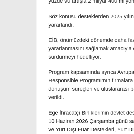
yüzde 90 artışla 2 milyar 400 milyon
Söz konusu desteklerden 2025 yılında
yararlandı.
EİB, önümüzdeki dönemde daha fazl
yararlanmasını sağlamak amacıyla eğ
sürdürmeyi hedefliyor.
Program kapsamında ayrıca Avrupa Bi
Responsible Programı’nın firmalara s
dönüşüm süreçleri ve uluslararası pa
verildi.
Ege İhracatçı Birlikleri’nin devlet 
10 Haziran 2026 Çarşamba günü saat
ve Yurt Dışı Fuar Destekleri, Yurt D