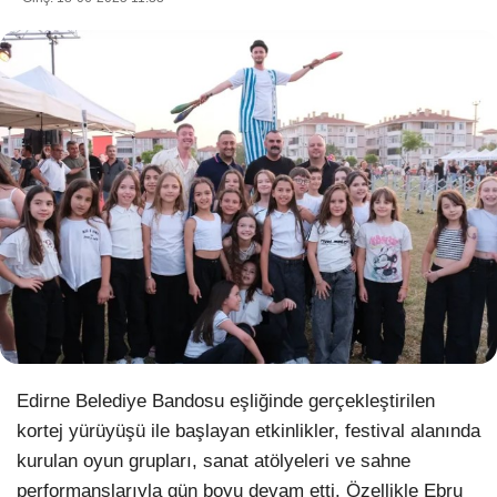
WhatsApp İhbar Hattı
Facebook
Instagram
Youtube
Edirne Belediye Bandosu eşliğinde gerçekleştirilen
Pinterest
kortej yürüyüşü ile başlayan etkinlikler, festival alanında
kurulan oyun grupları, sanat atölyeleri ve sahne
Dribbble
performanslarıyla gün boyu devam etti. Özellikle Ebru