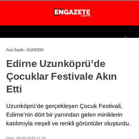
31.4
°
İSTANBUL
Ana Sayfa
›
GÜNDEM
GÜNDEM
Edirne Uzunköprü’de
EKONOMİ
Çocuklar Festivale Akın
DÜNYA
Etti
MAGAZİN
SPOR
Uzunköprü’de gerçekleşen Çocuk Festivali,
SAĞLIK
Edirne’nin dört bir yanından gelen miniklerin
katılımıyla neşeli ve renkli görüntüler oluşturdu.
TEKNOLOJİ
EĞİTİM
Giriş: 18-06-2025 11:33