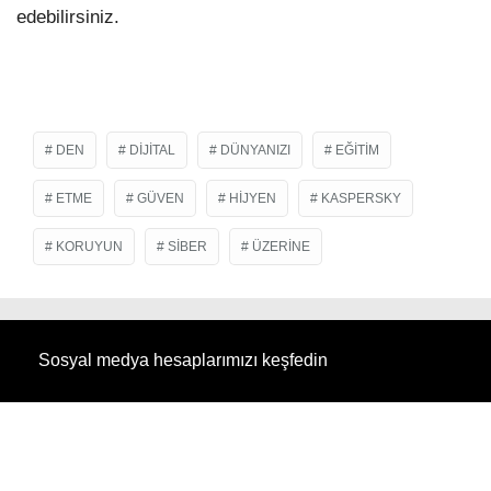
edebilirsiniz.
DEN
DIJITAL
DÜNYANIZI
EĞITIM
ETME
GÜVEN
HIJYEN
KASPERSKY
KORUYUN
SIBER
ÜZERINE
Sosyal medya hesaplarımızı keşfedin