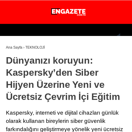
30.5
°
İSTANBUL
Ana Sayfa
›
TEKNOLOJİ
GÜNDEM
Dünyanızı koruyun:
EKONOMİ
Kaspersky’den Siber
DÜNYA
Hijyen Üzerine Yeni ve
MAGAZİN
Ücretsiz Çevrim İçi Eğitim
SPOR
SAĞLIK
Kaspersky, interneti ve dijital cihazları günlük
TEKNOLOJİ
olarak kullanan bireylerin siber güvenlik
farkındalığını geliştirmeye yönelik yeni ücretsiz
EĞİTİM