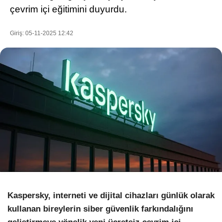
çevrim içi eğitimini duyurdu.
Giriş: 05-11-2025 12:42
WhatsApp İhbar Hattı
Facebook
Instagram
Youtube
Pinterest
Kaspersky, interneti ve dijital cihazları günlük olarak
kullanan bireylerin siber güvenlik farkındalığını
Dribbble