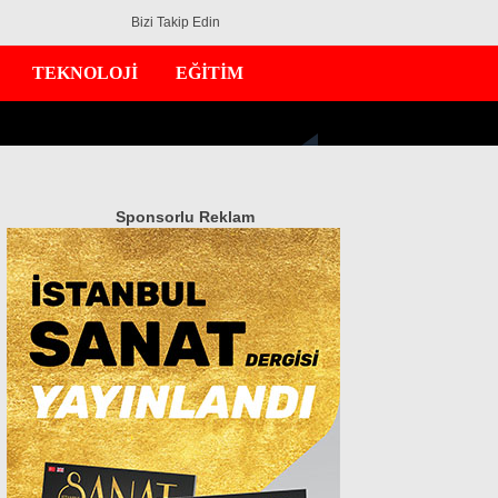
Bizi Takip Edin
TEKNOLOJİ
EĞİTİM
Sponsorlu Reklam
GÜNDEM
EKONOMİ
DÜNYA