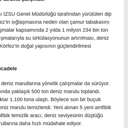
nı İZSU Genel Müdürlüğü tarafından yürütülen dip
fez’in sığlaşmasına neden olan çamur tabakasını
ışmalar kapsamında 2 yılda 1 milyon 234 bin ton
ışmalarıyla su sirkülasyonunun artırılması, deniz
 Körfez’in doğal yapısının güçlendirilmesi
ücadele
 deniz marullarına yönelik çalışmalar da sürüyor.
lında yaklaşık 500 ton deniz marulu toplandı.
iktar 1.100 tona ulaştı. Böylece son bir buçuk
niz marulu temizlendi. Yeni alınan 5 yeni amfibik
mfibik temizlik aracı, deniz seviyesinin düştüğü
llarına daha hızlı müdahale ediyor.