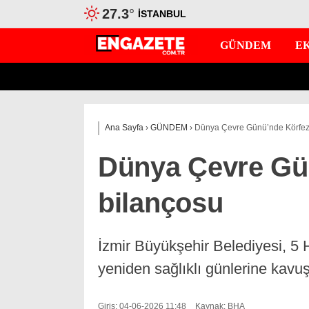
27.3
°
İSTANBUL
GÜNDEM
E
Ana Sayfa
›
GÜNDEM
›
Dünya Çevre Günü’nde Körfez
Dünya Çevre Gü
bilançosu
İzmir Büyükşehir Belediyesi, 5
yeniden sağlıklı günlerine kavuş
Giriş: 04-06-2026 11:48
Kaynak: BHA