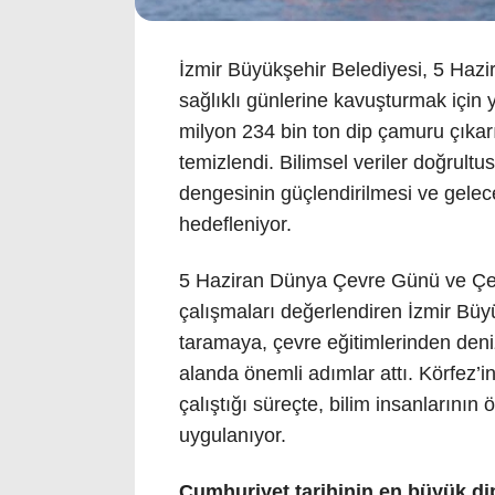
İzmir Büyükşehir Belediyesi, 5 Haz
sağlıklı günlerine kavuşturmak için y
milyon 234 bin ton dip çamuru çıkarı
temizlendi. Bilimsel veriler doğrultu
dengesinin güçlendirilmesi ve gelece
hedefleniyor.
5 Haziran Dünya Çevre Günü ve Çev
çalışmaları değerlendiren İzmir Büyü
taramaya, çevre eğitimlerinden den
alanda önemli adımlar attı. Körfez’in
çalıştığı süreçte, bilim insanlarının
uygulanıyor.
Cumhuriyet tarihinin en büyük di