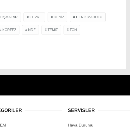
LIŞMALAR
ÇEVRE
DENIZ
DENIZ MARULU
KÖRFEZ
NDE
TEMIZ
TON
EGORİLER
SERVİSLER
DEM
Hava Durumu