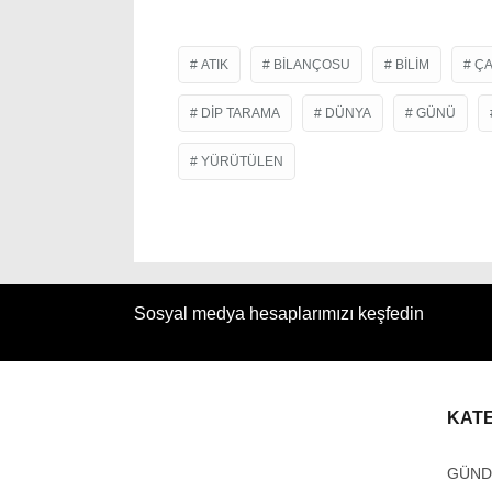
ATIK
BILANÇOSU
BILIM
ÇA
DIP TARAMA
DÜNYA
GÜNÜ
YÜRÜTÜLEN
Sosyal medya hesaplarımızı keşfedin
KAT
GÜN