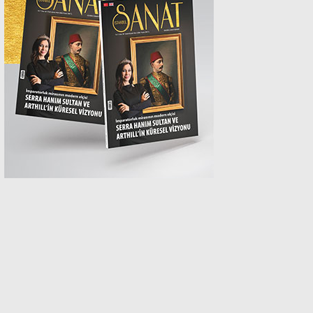
MAGAZİN
SPOR
SAĞLIK
TEKNOLOJİ
EĞİTİM