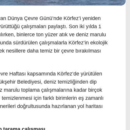
iran Dünya Çevre Günü’nde Körfez’i yeniden
ürüttüğü çalışmaları paylaştı. Son iki yılda 1
lırken, binlerce ton yüzer atık ve deniz marulu
sunda sürdürülen çalışmalarla Körfez’in ekolojik
k nesillere daha temiz bir çevre bırakılması
re Haftası kapsamında Körfez’de yürütülen
kşehir Belediyesi, deniz temizliğinden dip
iz marulu toplama çalışmalarına kadar birçok
 temizlenmesi için farklı birimlerin eş zamanlı
 önerileri doğrultusunda hazırlanan yol haritası
p tarama çalışması