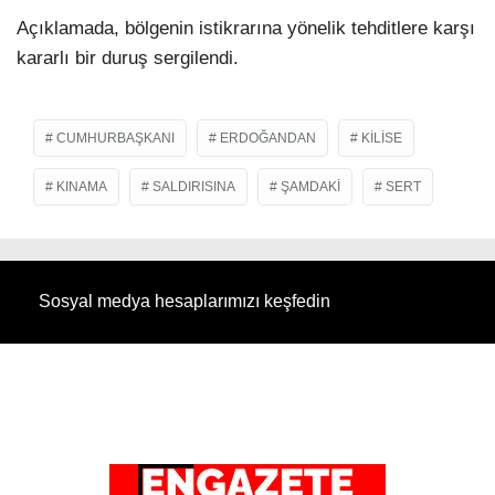
Açıklamada, bölgenin istikrarına yönelik tehditlere karşı
kararlı bir duruş sergilendi.
CUMHURBAŞKANI
ERDOĞANDAN
KILISE
KINAMA
SALDIRISINA
ŞAMDAKI
SERT
Sosyal medya hesaplarımızı keşfedin