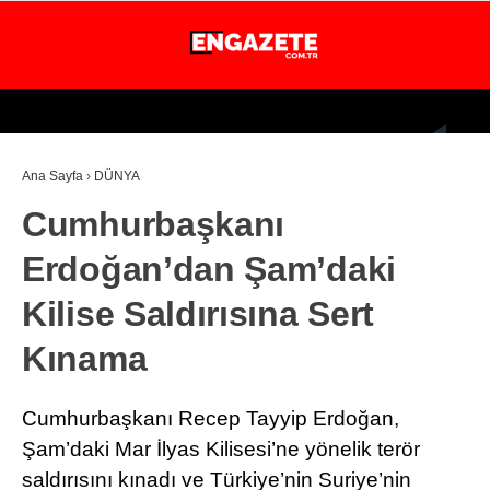
26.2
°
İSTANBUL
Ana Sayfa
›
DÜNYA
GÜNDEM
Cumhurbaşkanı
EKONOMİ
Erdoğan’dan Şam’daki
DÜNYA
Kilise Saldırısına Sert
MAGAZİN
Kınama
SPOR
SAĞLIK
Cumhurbaşkanı Recep Tayyip Erdoğan,
TEKNOLOJİ
Şam’daki Mar İlyas Kilisesi’ne yönelik terör
saldırısını kınadı ve Türkiye’nin Suriye’nin
EĞİTİM