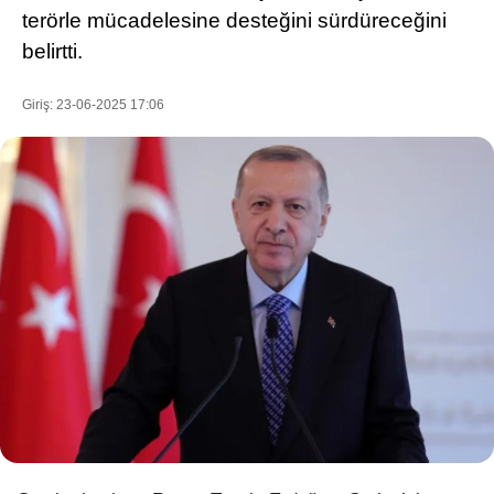
terörle mücadelesine desteğini sürdüreceğini
belirtti.
WhatsApp İhbar Hattı
Giriş: 23-06-2025 17:06
Facebook
Instagram
Youtube
Pinterest
Dribbble