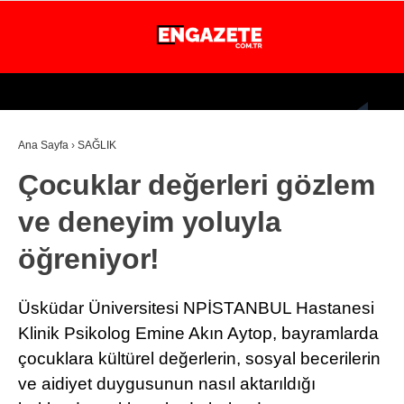
24.4
°
İSTANBUL
Ana Sayfa
›
SAĞLIK
GÜNDEM
Çocuklar değerleri gözlem
EKONOMİ
ve deneyim yoluyla
DÜNYA
öğreniyor!
MAGAZİN
SPOR
Üsküdar Üniversitesi NPİSTANBUL Hastanesi
SAĞLIK
Klinik Psikolog Emine Akın Aytop, bayramlarda
çocuklara kültürel değerlerin, sosyal becerilerin
TEKNOLOJİ
ve aidiyet duygusunun nasıl aktarıldığı
EĞİTİM