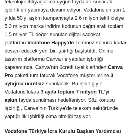
teknolojik ihtiyaçlarına uygun faydaları sunacak
işbirlikleri yapmaya devam ediyor. Vodafone’un son 1
LinkedIn
yılda 50’yi aşkın kampanyayla 2,6 milyon tekil kişiye
5,3 milyon marka indirim kodunun dağıtılarak toplam
1,5 milyar TL değer sunulan dijital sadakat
platformu
Vodafone Happy’de
Temmuz sonuna kadar
devam edecek yeni bir işbirliği başlatıldı. Online
tasarım platformu Canva ile yapılan işbirliği
kapsamında, Canva’nın ücretli üyeliklerinden
Canva
Pro
paketi tüm faturalı Vodafone müşterilerine
3
aylığına ücretsiz
sunulacak. Bu işbirliğiyle
Vodafone’lulara
3 ayda toplam 7 milyon TL’yi
aşkın
fayda sunulması hedefleniyor. Söz konusu
işbirliği, Canva’nın Türkiye’de telekom sektöründe
yaptığı ilk işbirliği olma niteliği taşıyor.
Vodafone Türkiye İcra Kurulu Başkan Yardımcısı