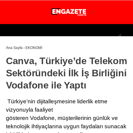
25.5
°
İSTANBUL
Ana Sayfa
›
EKONOMİ
GÜNDEM
Canva, Türkiye’de Telekom
EKONOMİ
Sektöründeki İlk İş Birliğini
DÜNYA
Vodafone ile Yaptı
MAGAZİN
SPOR
Türkiye’nin dijitalleşmesine liderlik etme
SAĞLIK
vizyonuyla faaliyet
gösteren Vodafone, müşterilerinin günlük ve
TEKNOLOJİ
teknolojik ihtiyaçlarına uygun faydaları sunacak
EĞİTİM