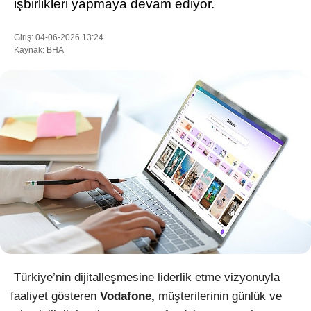
işbirlikleri yapmaya devam ediyor.
Giriş: 04-06-2026 13:24
Kaynak: BHA
WhatsApp İhbar Hattı
Facebook
Instagram
Youtube
Pinterest
Türkiye’nin dijitalleşmesine liderlik etme vizyonuyla
faaliyet gösteren
Vodafone,
müşterilerinin günlük ve
Dribbble