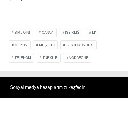
BIRLIĞINI
CANVA
IŞBIRLIĞI
LK
MILYON
MÜŞTERI
SEKTÖRÜNDEKI
TELEKOM
TÜRKIYE
VODAFONE
Sosyal medya hesaplarımızı keşfedin