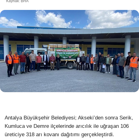
Kaynak: BHA
WhatsApp İhbar Hattı
Facebook
Instagram
Youtube
Antalya Büyükşehir Belediyesi; Akseki’den sonra Serik,
Pinterest
Kumluca ve Demre ilçelerinde arıcılık ile uğraşan 106
üreticiye 318 arı kovanı dağıtımı gerçekleştirdi.
Dribbble