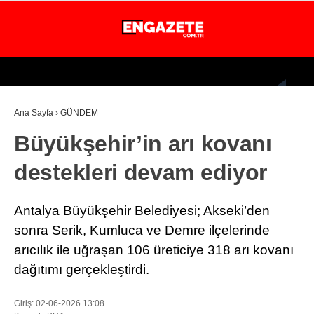
24.4
°
İSTANBUL
Ana Sayfa
›
GÜNDEM
GÜNDEM
Büyükşehir’in arı kovanı
EKONOMİ
destekleri devam ediyor
DÜNYA
MAGAZİN
Antalya Büyükşehir Belediyesi; Akseki’den
SPOR
sonra Serik, Kumluca ve Demre ilçelerinde
arıcılık ile uğraşan 106 üreticiye 318 arı kovanı
SAĞLIK
dağıtımı gerçekleştirdi.
TEKNOLOJİ
Giriş: 02-06-2026 13:08
EĞİTİM