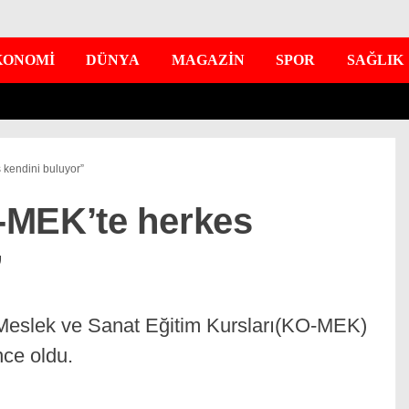
KONOMİ
DÜNYA
MAGAZİN
SPOR
SAĞLIK
 kendini buluyor”
-MEK’te herkes
”
 Meslek ve Sanat Eğitim Kursları(KO-MEK)
nce oldu.