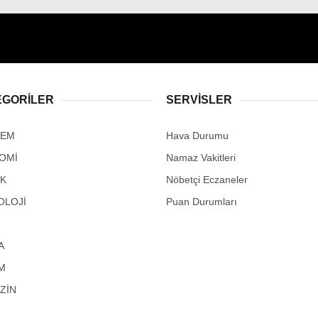
EGORİLER
SERVİSLER
DEM
Hava Durumu
OMİ
Namaz Vakitleri
IK
Nöbetçi Eczaneler
OLOJİ
Puan Durumları
A
M
ZİN