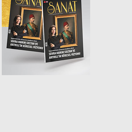
MAGAZİN
SPOR
SAĞLIK
TEKNOLOJİ
EĞİTİM