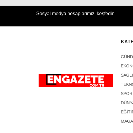
Sosyal medya hesaplarımızı keşfedin
KAT
GÜN
EKON
SAĞL
TEKN
SPOR
DÜNY
EĞİTİ
MAGA