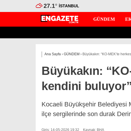
27.1
°
İSTANBUL
GÜNDEM
E
Ana Sayfa
›
GÜNDEM
›
Büyükakın: “KO-MEK’te herkes
Büyükakın: “KO
kendini buluyor
Kocaeli Büyükşehir Belediyesi
ilçe sergilerinde son durak Deri
Giriş: 14-05-2026 19:32
Kaynak: BHA