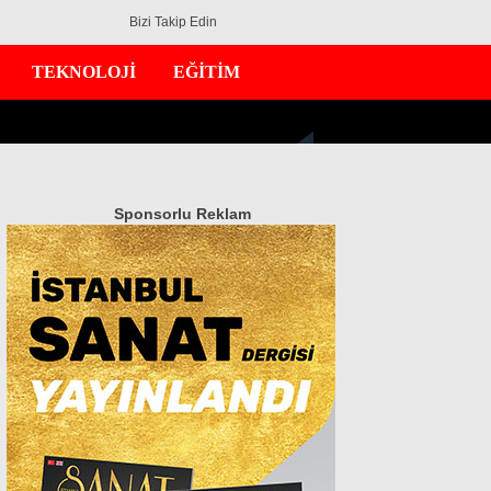
Bizi Takip Edin
TEKNOLOJİ
EĞİTİM
Sponsorlu Reklam
GÜNDEM
EKONOMİ
DÜNYA