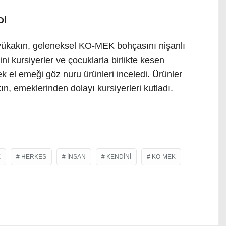
Dİ
ükakın, geleneksel KO-MEK bohçasını nişanlı
ini kursiyerler ve çocuklarla birlikte kesen
ek el emeği göz nuru ürünleri inceledi. Ürünler
n, emeklerinden dolayı kursiyerleri kutladı.
E
HERKES
INSAN
KENDINI
KO-MEK