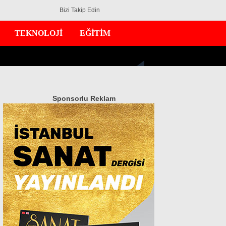
Bizi Takip Edin
TEKNOLOJİ
EĞİTİM
Sponsorlu Reklam
GÜNDEM
EKONOMİ
DÜNYA