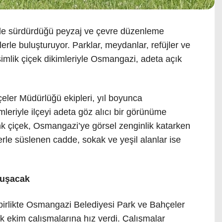
nde sürdürdüğü peyzaj ve çevre düzenleme
erle buluşturuyor. Parklar, meydanlar, refüjler ve
simlik çiçek dikimleriyle Osmangazi, adeta açık
ler Müdürlüğü ekipleri, yıl boyunca
mleriyle ilçeyi adeta göz alıcı bir görünüme
k çiçek, Osmangazi’ye görsel zenginlik katarken
rle süslenen cadde, sokak ve yeşil alanlar ise
luşacak
 birlikte Osmangazi Belediyesi Park ve Bahçeler
k ekim çalışmalarına hız verdi. Çalışmalar