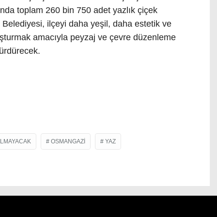
ında toplam 260 bin 750 adet yazlık çiçek
elediyesi, ilçeyi daha yeşil, daha estetik ve
uşturmak amacıyla peyzaj ve çevre düzenleme
sürdürecek.
LMAYACAK
OSMANGAZI
YAZ