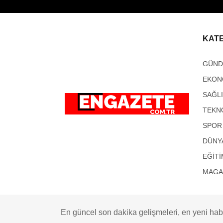
KAT
GÜN
EKON
SAĞL
TEKN
SPOR
DÜNY
EĞİTİ
MAGA
En güncel son dakika gelişmeleri, en yeni habe