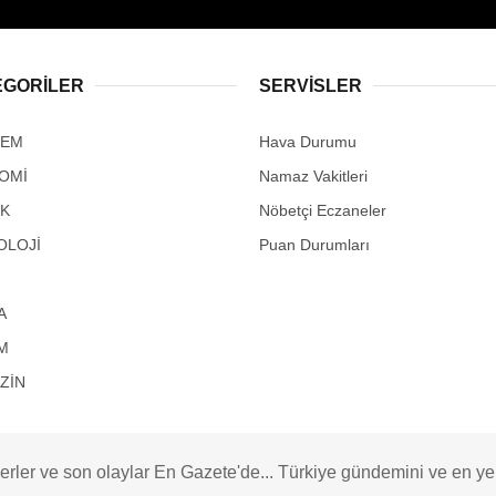
EGORİLER
SERVİSLER
DEM
Hava Durumu
OMİ
Namaz Vakitleri
IK
Nöbetçi Eczaneler
OLOJİ
Puan Durumları
A
M
ZİN
rler ve son olaylar En Gazete'de... Türkiye gündemini ve en yeni