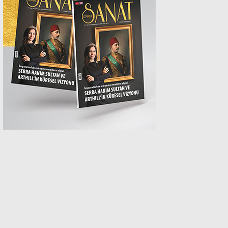
MAGAZİN
SPOR
SAĞLIK
TEKNOLOJİ
EĞİTİM