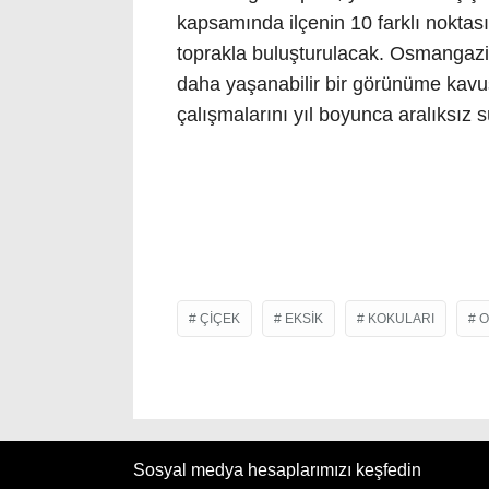
kapsamında ilçenin 10 farklı noktas
toprakla buluşturulacak. Osmangazi B
daha yaşanabilir bir görünüme kav
çalışmalarını yıl boyunca aralıksız 
ÇIÇEK
EKSIK
KOKULARI
O
Sosyal medya hesaplarımızı keşfedin