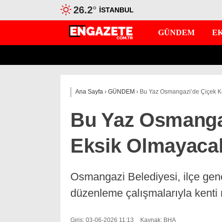
26.2
°
İSTANBUL
GÜNDEM
E
Ana Sayfa
›
GÜNDEM
›
Bu Yaz Osmangazi’de Çiçek K
Bu Yaz Osmangaz
Eksik Olmayaca
Osmangazi Belediyesi, ilçe gen
düzenleme çalışmalarıyla kenti 
Giriş: 03-06-2026 11:13
Kaynak: BHA