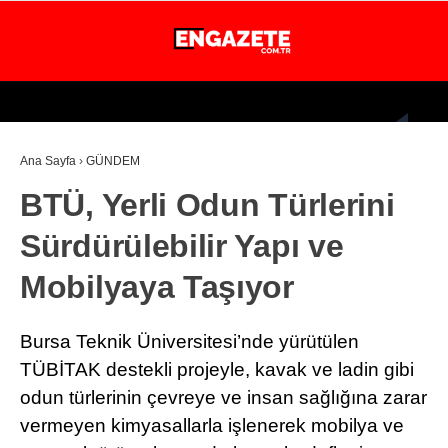
25
°
İSTANBUL
Ana Sayfa
›
GÜNDEM
GÜNDEM
BTÜ, Yerli Odun Türlerini
EKONOMİ
Sürdürülebilir Yapı ve
DÜNYA
Mobilyaya Taşıyor
MAGAZİN
SPOR
Bursa Teknik Üniversitesi’nde yürütülen
SAĞLIK
TÜBİTAK destekli projeyle, kavak ve ladin gibi
odun türlerinin çevreye ve insan sağlığına zarar
TEKNOLOJİ
vermeyen kimyasallarla işlenerek mobilya ve
EĞİTİM