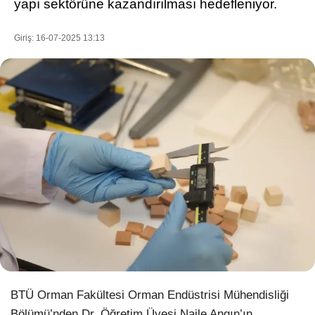
yapı sektörüne kazandırılması hedefleniyor.
Giriş: 16-07-2025 13:13
WhatsApp İhbar Hattı
Facebook
Instagram
Youtube
Pinterest
BTÜ Orman Fakültesi Orman Endüstrisi Mühendisliği
Dribbble
Bölümü’nden Dr. Öğretim Üyesi Naile Angın’ın