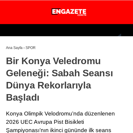
24.5
°
İSTANBUL
Ana Sayfa
›
SPOR
GÜNDEM
Bir Konya Veledromu
EKONOMİ
Geleneği: Sabah Seansı
DÜNYA
Dünya Rekorlarıyla
MAGAZİN
Başladı
SPOR
SAĞLIK
Konya Olimpik Velodromu’nda düzenlenen
TEKNOLOJİ
2026 UEC Avrupa Pist Bisikleti
Şampiyonası’nın ikinci gününde ilk seans
EĞİTİM