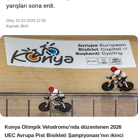
yarışları sona erdi.
Giriş: 02-02-2026 22:59
WhatsApp İhbar Hattı
Kaynak: BHA
Facebook
Instagram
Youtube
Pinterest
Konya Olimpik Velodromu’nda düzenlenen 2026
Dribbble
UEC Avrupa Pist Bisikleti Şampiyonası’nın ikinci