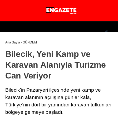
28.5
°
İSTANBUL
Ana Sayfa
›
GÜNDEM
GÜNDEM
Bilecik, Yeni Kamp ve
EKONOMİ
Karavan Alanıyla Turizme
DÜNYA
Can Veriyor
MAGAZİN
SPOR
Bilecik’in Pazaryeri ilçesinde yeni kamp ve
SAĞLIK
karavan alanının açılışına günler kala,
Türkiye’nin dört bir yanından karavan tutkunları
TEKNOLOJİ
bölgeye gelmeye başladı.
EĞİTİM