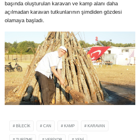
başında oluşturulan karavan ve kamp alanı daha
açılmadan karavan tutkunlarının şimdiden gözdesi
LinkedIn
olamaya başladı.
BILECIK
CAN
KAMP
KARAVAN
TURIZME
VERIYOR
YENI