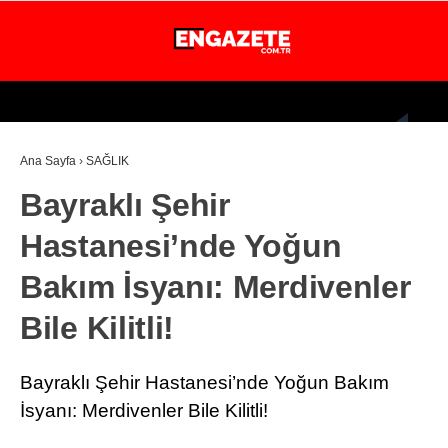
27.2
°
İSTANBUL
Ana Sayfa
›
SAĞLIK
GÜNDEM
Bayraklı Şehir
EKONOMİ
Hastanesi’nde Yoğun
DÜNYA
Bakım İsyanı: Merdivenler
MAGAZİN
Bile Kilitli!
SPOR
SAĞLIK
Bayraklı Şehir Hastanesi’nde Yoğun Bakım
TEKNOLOJİ
İsyanı: Merdivenler Bile Kilitli!
EĞİTİM