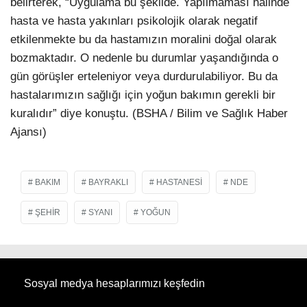
belirterek, “Uygulama bu şekilde. Yapılmaması halinde
hasta ve hasta yakınları psikolojik olarak negatif
etkilenmekte bu da hastamızın moralini doğal olarak
bozmaktadır. O nedenle bu durumlar yaşandığında o
gün görüşler erteleniyor veya durdurulabiliyor. Bu da
hastalarımızın sağlığı için yoğun bakımın gerekli bir
kuralıdır” diye konuştu.
(BSHA / Bilim ve Sağlık Haber
Ajansı)
BAKIM
BAYRAKLI
HASTANESI
NDE
ŞEHIR
SYANI
YOĞUN
Sosyal medya hesaplarımızı keşfedin