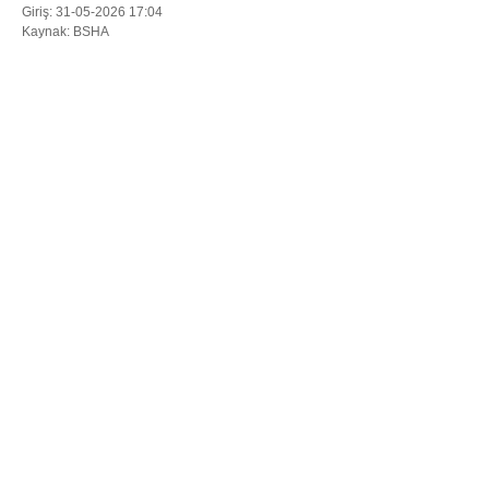
Giriş: 31-05-2026 17:04
Kaynak: BSHA
WhatsApp İhbar Hattı
Facebook
Instagram
Youtube
Pinterest
Dribbble