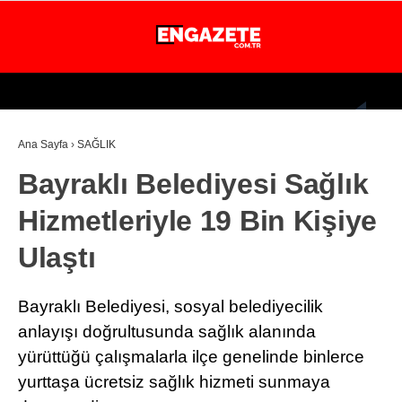
30.5
°
İSTANBUL
Ana Sayfa
›
SAĞLIK
GÜNDEM
Bayraklı Belediyesi Sağlık
EKONOMİ
Hizmetleriyle 19 Bin Kişiye
DÜNYA
Ulaştı
MAGAZİN
SPOR
Bayraklı Belediyesi, sosyal belediyecilik
SAĞLIK
anlayışı doğrultusunda sağlık alanında
yürüttüğü çalışmalarla ilçe genelinde binlerce
TEKNOLOJİ
yurttaşa ücretsiz sağlık hizmeti sunmaya
EĞİTİM