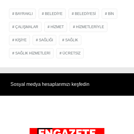
BAYRAKLI
BELEDIYE
BELEDIYESI
BIN
ÇALIŞMALAR
HIZMET
HIZMETLERIYLE
KIŞIYE
SAĞLIĞI
SAĞLIK
SAĞLIK HIZMETLERI
ÜCRETSIZ
Sosyal medya hesaplarımızı keşfedin