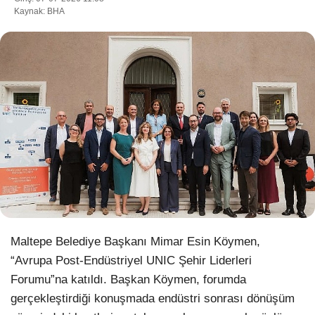
Kaynak: BHA
WhatsApp İhbar Hattı
Facebook
Instagram
Youtube
Maltepe Belediye Başkanı Mimar Esin Köymen,
“Avrupa Post-Endüstriyel UNIC Şehir Liderleri
Pinterest
Forumu”na katıldı. Başkan Köymen, forumda
gerçekleştirdiği konuşmada endüstri sonrası dönüşüm
Dribbble