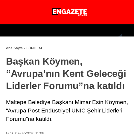
28.7
°
İSTANBUL
Ana Sayfa
›
GÜNDEM
GÜNDEM
Başkan Köymen,
EKONOMİ
“Avrupa’nın Kent Geleceği
DÜNYA
Liderler Forumu”na katıldı
MAGAZİN
SPOR
Maltepe Belediye Başkanı Mimar Esin Köymen,
SAĞLIK
“Avrupa Post-Endüstriyel UNIC Şehir Liderleri
Forumu”na katıldı.
TEKNOLOJİ
EĞİTİM
Giriş: 07-07-2026 11:08