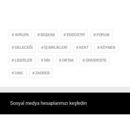
AVRUPA
BAŞKAN
ENDÜSTRI
FORUM
GELECEĞI
İŞ BIRLIKLERI
KENT
KÖYMEN
LIDERLER
NIN
ORTAK
ÜNIVERSITE
UNIC
ZAGREB
Sosyal medya hesaplarımızı keşfedin