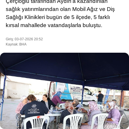
Çerçioğlu tarafından Aydın’a kazandırılan
sağlık yatırımlarından olan Mobil Ağız ve Diş
Sağlığı Klinikleri bugün de 5 ilçede, 5 farklı
WhatsApp İhbar Hattı
kırsal mahallede vatandaşlarla buluştu.
Giriş: 03-07-2026 20:52
Kaynak: BHA
Facebook
Instagram
Youtube
Pinterest
Dribbble