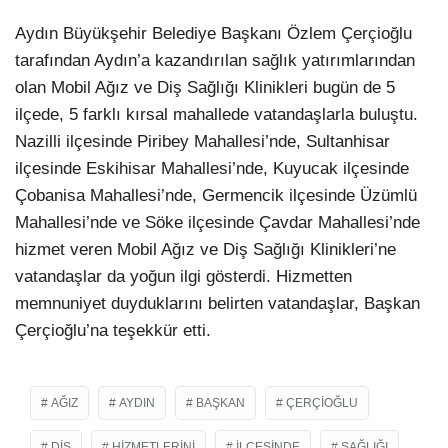
Aydın Büyükşehir Belediye Başkanı Özlem Çerçioğlu
LinkedIn
tarafından Aydın’a kazandırılan sağlık yatırımlarından
olan Mobil Ağız ve Diş Sağlığı Klinikleri bugün de 5
ilçede, 5 farklı kırsal mahallede vatandaşlarla buluştu.
Nazilli ilçesinde Piribey Mahallesi’nde, Sultanhisar
ilçesinde Eskihisar Mahallesi’nde, Kuyucak ilçesinde
Çobanisa Mahallesi’nde, Germencik ilçesinde Üzümlü
Mahallesi’nde ve Söke ilçesinde Çavdar Mahallesi’nde
hizmet veren Mobil Ağız ve Diş Sağlığı Klinikleri’ne
vatandaşlar da yoğun ilgi gösterdi. Hizmetten
memnuniyet duyduklarını belirten vatandaşlar, Başkan
Çerçioğlu’na teşekkür etti.
AĞIZ
AYDIN
BAŞKAN
ÇERÇIOĞLU
DIŞ
HIZMETLERINI
ILÇESINDE
SAĞLIĞI