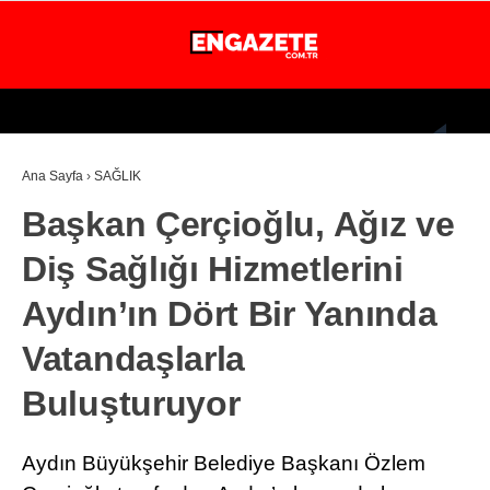
31.7
°
İSTANBUL
Ana Sayfa
›
SAĞLIK
GÜNDEM
Başkan Çerçioğlu, Ağız ve
EKONOMİ
Diş Sağlığı Hizmetlerini
DÜNYA
Aydın’ın Dört Bir Yanında
MAGAZİN
Vatandaşlarla
SPOR
Buluşturuyor
SAĞLIK
TEKNOLOJİ
Aydın Büyükşehir Belediye Başkanı Özlem
EĞİTİM