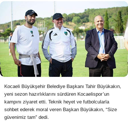
WhatsApp İhbar Hattı
Facebook
Instagram
Kocaeli Büyükşehir Belediye Başkanı Tahir Büyükakın,
Youtube
yeni sezon hazırlıklarını sürdüren Kocaelispor’un
kampını ziyaret etti. Teknik heyet ve futbolcularla
Pinterest
sohbet ederek moral veren Başkan Büyükakın, “Size
güvenimiz tam” dedi.
Dribbble