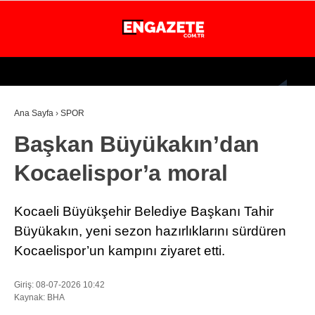
26.2
°
İSTANBUL
Ana Sayfa
›
SPOR
GÜNDEM
Başkan Büyükakın’dan
EKONOMİ
Kocaelispor’a moral
DÜNYA
MAGAZİN
Kocaeli Büyükşehir Belediye Başkanı Tahir
SPOR
Büyükakın, yeni sezon hazırlıklarını sürdüren
Kocaelispor’un kampını ziyaret etti.
SAĞLIK
TEKNOLOJİ
Giriş: 08-07-2026 10:42
Kaynak: BHA
EĞİTİM