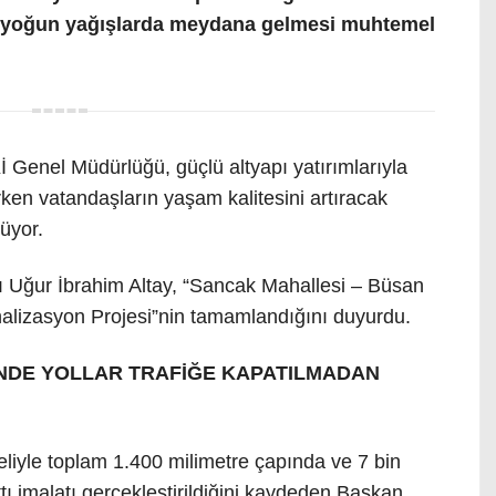
de yoğun yağışlarda meydana gelmesi muhtemel
Genel Müdürlüğü, güçlü altyapı yatırımlarıyla
rken vatandaşların yaşam kalitesini artıracak
üyor.
 Uğur İbrahim Altay, “Sancak Mahallesi – Büsan
nalizasyon Projesi”nin tamamlandığını duyurdu.
İNDE YOLLAR TRAFİĞE KAPATILMADAN
eliyle toplam 1.400 milimetre çapında ve 7 bin
ı imalatı gerçekleştirildiğini kaydeden Başkan