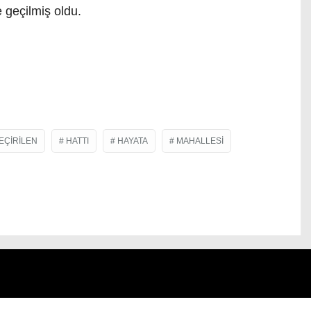
 geçilmiş oldu.
EÇIRILEN
HATTI
HAYATA
MAHALLESI