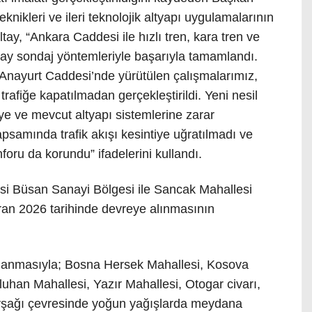
nikleri ve ileri teknolojik altyapı uygulamalarının
ltay, “Ankara Caddesi ile hızlı tren, kara tren ve
atay sondaj yöntemleriyle başarıyla tamamlandı.
 Anayurt Caddesi’nde yürütülen çalışmalarımız,
trafiğe kapatılmadan gerçekleştirildi. Yeni nesil
eye ve mevcut altyapı sistemlerine zarar
samında trafik akışı kesintiye uğratılmadı ve
oru da korundu” ifadelerini kullandı.
si Büsan Sanayi Bölgesi ile Sancak Mahallesi
iran 2026 tarihinde devreye alınmasının
mlanmasıyla; Bosna Hersek Mahallesi, Kosova
uhan Mahallesi, Yazır Mahallesi, Otogar civarı,
şağı çevresinde yoğun yağışlarda meydana