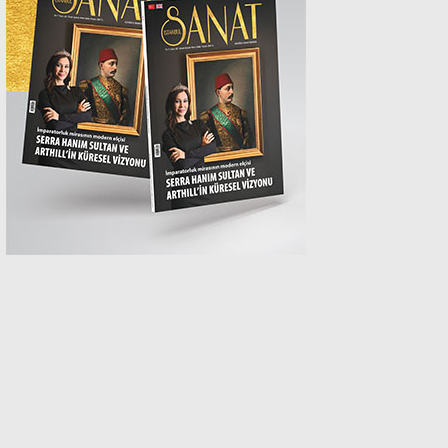
MAGAZİN
SPOR
SAĞLIK
TEKNOLOJİ
EĞİTİM