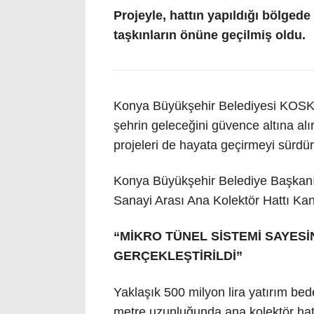
Projeyle, hattın yapıldığı bölge
taşkınların önüne geçilmiş oldu.
Konya Büyükşehir Belediyesi KOSKİ 
şehrin geleceğini güvence altına alı
projeleri de hayata geçirmeyi sürdür
Konya Büyükşehir Belediye Başkanı
Sanayi Arası Ana Kolektör Hattı Ka
“MİKRO TÜNEL SİSTEMİ SAYES
GERÇEKLEŞTİRİLDİ”
Yaklaşık 500 milyon lira yatırım bed
metre uzunluğunda ana kolektör hatt