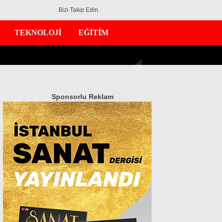
Bizi Takip Edin
TEKNOLOJİ
EĞİTİM
Sponsorlu Reklam
GÜNDEM
EKONOMİ
DÜNYA