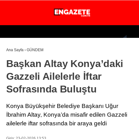
31.4
°
İSTANBUL
Ana Sayfa
›
GÜNDEM
GÜNDEM
Başkan Altay Konya’daki
EKONOMİ
Gazzeli Ailelerle İftar
DÜNYA
Sofrasında Buluştu
MAGAZİN
SPOR
Konya Büyükşehir Belediye Başkanı Uğur
SAĞLIK
İbrahim Altay, Konya’da misafir edilen Gazzeli
ailelerle iftar sofrasında bir araya geldi
TEKNOLOJİ
EĞİTİM
Giriş: 23-02-2026 13:53