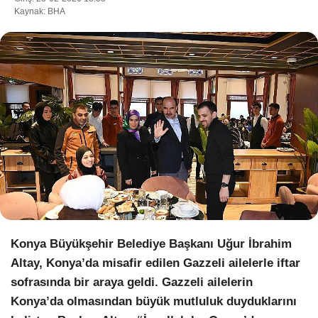
Kaynak: BHA
WhatsApp İhbar Hattı
Facebook
Instagram
Youtube
Konya Büyükşehir Belediye Başkanı Uğur İbrahim
Altay, Konya’da misafir edilen Gazzeli ailelerle iftar
Pinterest
sofrasında bir araya geldi. Gazzeli ailelerin
Konya’da olmasından büyük mutluluk duyduklarını
Dribbble