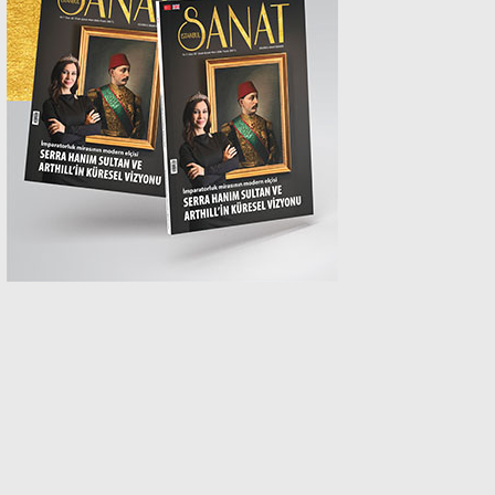
MAGAZİN
SPOR
SAĞLIK
TEKNOLOJİ
EĞİTİM