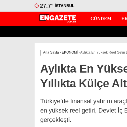
27.7
°
İSTANBUL
GÜNDEM
E
Ana Sayfa
›
EKONOMİ
›
Aylıkta En Yüksek Reel Getiri D
Aylıkta En Yükse
Yıllıkta Külçe Al
Türkiye’de finansal yatırım araçla
en yüksek reel getiri, Devlet İ
gerçekleşti.