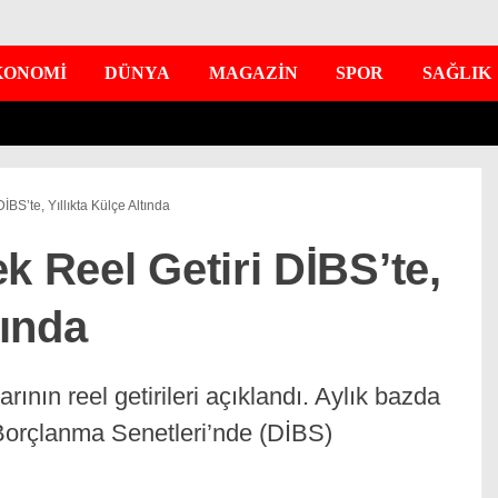
KONOMİ
DÜNYA
MAGAZİN
SPOR
SAĞLIK
İBS’te, Yıllıkta Külçe Altında
k Reel Getiri DİBS’te,
tında
rının reel getirileri açıklandı. Aylık bazda
ç Borçlanma Senetleri’nde (DİBS)