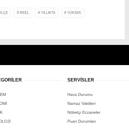
ÜLÇE
REEL
YILLIKTA
YÜKSEK
EGORİLER
SERVİSLER
DEM
Hava Durumu
OMİ
Namaz Vakitleri
IK
Nöbetçi Eczaneler
OLOJİ
Puan Durumları