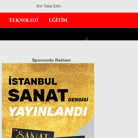
Bizi Takip Edin
TEKNOLOJİ
EĞİTİM
Sponsorlu Reklam
GÜNDEM
EKONOMİ
DÜNYA