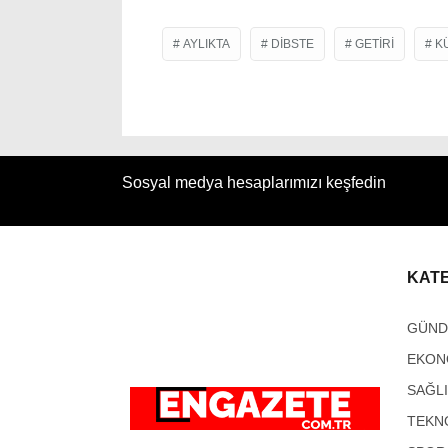
AYLIKTA
DIBSTE
GETIRI
K
Sosyal medya hesaplarımızı keşfedin
KAT
GÜN
EKON
SAĞL
TEKN