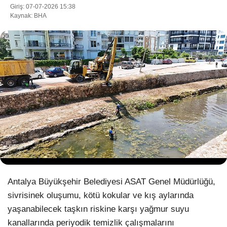
Giriş: 07-07-2026 15:38
Kaynak: BHA
WhatsApp İhbar Hattı
Facebook
Instagram
Youtube
Antalya Büyükşehir Belediyesi ASAT Genel Müdürlüğü,
Pinterest
sivrisinek oluşumu, kötü kokular ve kış aylarında
yaşanabilecek taşkın riskine karşı yağmur suyu
Dribbble
kanallarında periyodik temizlik çalışmalarını