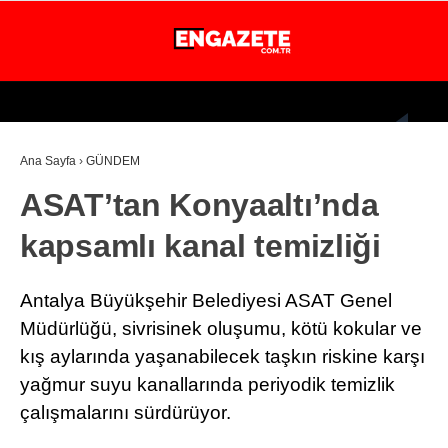
28.7
°
İSTANBUL
Ana Sayfa
›
GÜNDEM
GÜNDEM
ASAT’tan Konyaaltı’nda
EKONOMİ
kapsamlı kanal temizliği
DÜNYA
MAGAZİN
Antalya Büyükşehir Belediyesi ASAT Genel
SPOR
Müdürlüğü, sivrisinek oluşumu, kötü kokular ve
kış aylarında yaşanabilecek taşkın riskine karşı
SAĞLIK
yağmur suyu kanallarında periyodik temizlik
TEKNOLOJİ
çalışmalarını sürdürüyor.
EĞİTİM