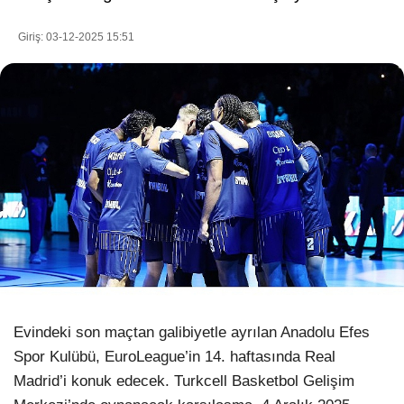
Giriş: 03-12-2025 15:51
WhatsApp İhbar Hattı
Facebook
Instagram
Youtube
Evindeki son maçtan galibiyetle ayrılan Anadolu Efes
Pinterest
Spor Kulübü, EuroLeague’in 14. haftasında Real
Madrid’i konuk edecek. Turkcell Basketbol Gelişim
Dribbble