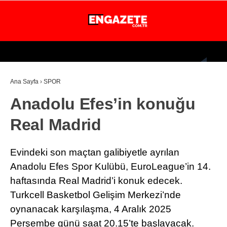
24.4
°
İSTANBUL
Ana Sayfa
›
SPOR
GÜNDEM
Anadolu Efes’in konuğu
EKONOMİ
Real Madrid
DÜNYA
MAGAZİN
Evindeki son maçtan galibiyetle ayrılan
SPOR
Anadolu Efes Spor Kulübü, EuroLeague’in 14.
haftasında Real Madrid’i konuk edecek.
SAĞLIK
Turkcell Basketbol Gelişim Merkezi’nde
TEKNOLOJİ
oynanacak karşılaşma, 4 Aralık 2025
Perşembe günü saat 20.15’te başlayacak.
EĞİTİM