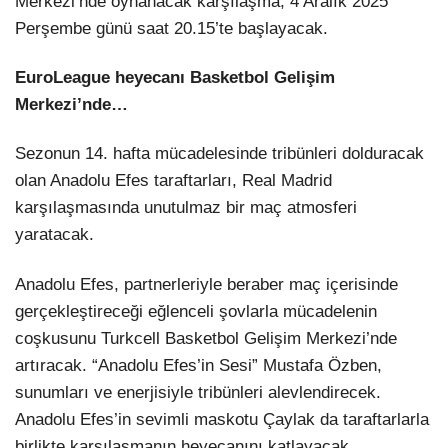
Merkezi’nde oynanacak karşılaşma, 4 Aralık 2025
Perşembe günü saat 20.15’te başlayacak.
LinkedIn
EuroLeague heyecanı Basketbol Gelişim
Merkezi’nde…
Sezonun 14. hafta mücadelesinde tribünleri dolduracak
olan Anadolu Efes taraftarları, Real Madrid
karşılaşmasında unutulmaz bir maç atmosferi
yaratacak.
Anadolu Efes, partnerleriyle beraber maç içerisinde
gerçekleştireceği eğlenceli şovlarla mücadelenin
coşkusunu Turkcell Basketbol Gelişim Merkezi’nde
artıracak. “Anadolu Efes’in Sesi” Mustafa Özben,
sunumları ve enerjisiyle tribünleri alevlendirecek.
Anadolu Efes’in sevimli maskotu Çaylak da taraftarlarla
birlikte karşılaşmanın heyecanını katlayacak.